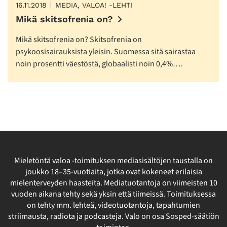
16.11.2018
MEDIA, VALOA! -LEHTI
Mikä skitsofrenia on?
Mikä skitsofrenia on? Skitsofrenia on
psykoosisairauksista yleisin. Suomessa sitä sairastaa
noin prosentti väestöstä, globaalisti noin 0,4%….
Mieletöntä valoa -toimituksen mediasisältöjen taustalla on
joukko 18–35-vuotiaita, jotka ovat kokeneet erilaisia
mielenterveyden haasteita. Mediatuotantoja on viimeisten 10
vuoden aikana tehty sekä yksin että tiimeissä. Toimituksessa
on tehty mm. lehteä, videotuotantoja, tapahtumien
striimausta, radiota ja podcasteja. Valo on osa Sosped-säätiön