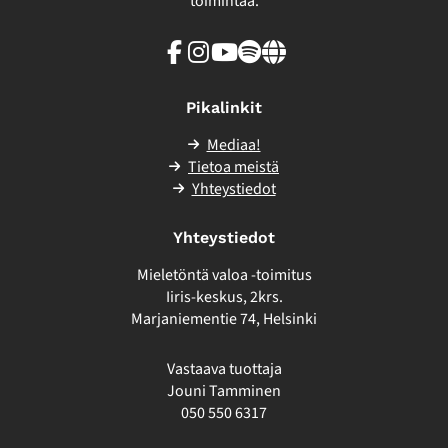
toimintaa.
Facebook
Instagram
Youtube
Spotify
Linkki
sivuston
ulkopuolelle
Pikalinkit
Mediaa!
Tietoa meistä
Yhteystiedot
Yhteystiedot
Mieletöntä valoa -toimitus
Iiris-keskus, 2krs.
Marjaniementie 74, Helsinki
Vastaava tuottaja
Jouni Tamminen
050 550 6317