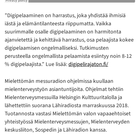
”Digipelaaminen on harrastus, joka yhdistää ihmisiä
iästä ja elämäntilanteesta riippumatta. Vaikka
suurimmalle osalle digipelaaminen on harmitonta
ajanvietettä ja kehittävä harrastus, osa pelaajista kokee
digipelaamisen ongelmalliseksi. Tutkimusten
perusteella ongelmallista pelaamista esiintyy noin 8-12
% digipelaajista.” Lue lisää:
digipelirajaton.fi/
Mielettömän messuradion ohjelmissa kuullaan
mielenterveystyön asiantuntijoita. Ohjelmat tehtiin
Mielenterveysmessuilla Helsingin Kulttuuritalolla ja
lähettettiin suorana Lähiradiosta marraskuussa 2018.
Tuotannosta vastasi Mielettömän valon vapaaehtoiset
yhteistyössä Mielenterveysmessujen, Mielenterveyden
keskusliiton, Sospedin ja Lähiradion kanssa.