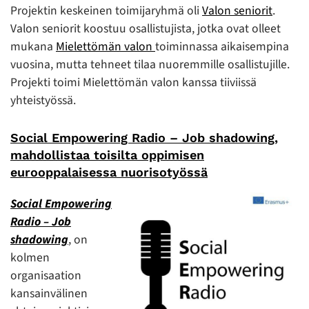
Projektin keskeinen toimijaryhmä oli
Valon seniorit
.
Valon seniorit koostuu osallistujista, jotka ovat olleet
mukana
Mielettömän valon
toiminnassa aikaisempina
vuosina, mutta tehneet tilaa nuoremmille osallistujille.
Projekti toimi Mielettömän valon kanssa tiiviissä
yhteistyössä.
Social Empowering Radio – Job shadowing,
mahdollistaa toisilta oppimisen
eurooppalaisessa nuorisotyössä
Social Empowering
Radio – Job
shadowing
, on
kolmen
organisaation
kansainvälinen