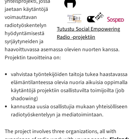
yhteisprojekti, jossa
jaetaan käytäntöjä
voimauttavan
radiotyöskentelyn
Tutustu Social Empowering
hyödyntämisestä
Radio -projektiin
syrjäytyneiden ja
haavoittuvassa asemassa olevien nuorten kanssa.
Projektin tavoitteina on:
vahvistaa työntekijöiden taitoja tukea haastavassa
elämäntilanteessa olevia nuoria aikuisia oppimalla
käytäntöjä projektiin osallistuvilta toimijoilta (job
shadowing)
kannustaa uusia osallistujia mukaan yhteisölliseen
radiotyöskentelyyn ja mediatoimintaan.
The project involves three organizations, all with