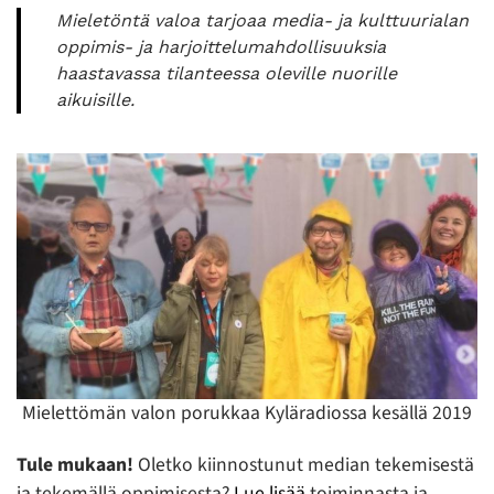
Mieletöntä valoa tarjoaa media- ja kulttuurialan
oppimis- ja harjoittelumahdollisuuksia
haastavassa tilanteessa oleville nuorille
aikuisille.
Mielettömän valon porukkaa Kyläradiossa kesällä 2019
Tule mukaan!
Oletko kiinnostunut median tekemisestä
ja tekemällä oppimisesta?
Lue lisää
toiminnasta ja