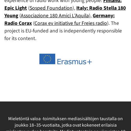
experience of radio work with young people:
Finland:
Epic Light
(
Sosped Foundation
),
Italy: Radio Stella 180
Young
(
Associazione 180 Amici L’Aquila
),
Germany:
Radio Corax
(
Corax ev initiative fur Freies radio
). The
project is EU-funded and is independently responsible
for its content.
Mieletöntä valoa -toimituksen mediasisältöjen taustalla on
joukko 18–35-vuotiaita, jotka ovat kokeneet erilaisia