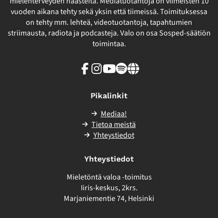
mielenterveyden haasteita. Mediatuotantoja on viimeisten 10
vuoden aikana tehty sekä yksin että tiimeissä. Toimituksessa
on tehty mm. lehteä, videotuotantoja, tapahtumien
striimausta, radiota ja podcasteja. Valo on osa Sosped-säätiön
toimintaa.
Facebook
Instagram
Youtube
Spotify
Linkki
sivuston
ulkopuolelle
Pikalinkit
Mediaa!
Tietoa meistä
Yhteystiedot
Yhteystiedot
Mieletöntä valoa -toimitus
Iiris-keskus, 2krs.
Marjaniementie 74, Helsinki