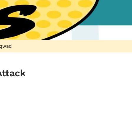
Sqwad
Attack