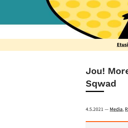
Etus
Jou! Mor
Sqwad
4.5.2021
—
Media
,
R