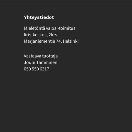
Yhteystiedot
Mieletöntä valoa -toimitus
Iiris-keskus, 2krs.
Marjaniementie 74, Helsinki
Vastaava tuottaja
Jouni Tamminen
050 550 6317