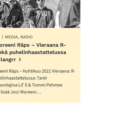
MEDIA, RADIO
oreeni Räps – Vieraana R-
ekä puhelinhaastattelussa
Slangrr
eeni Räps – Huhtikuu 2021 Vieraana: R-
linhaastattelussa: Tantr
uontajina Lil’ E & Tommi Pehmee
 lisää Jou! Moreeni…