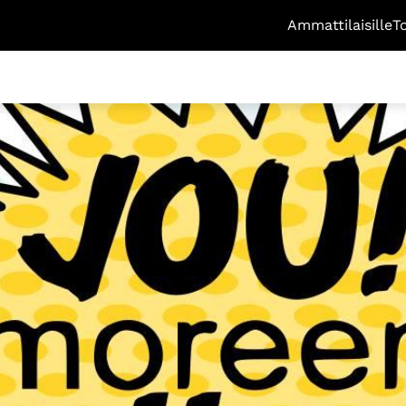
Ammattilaisille
T