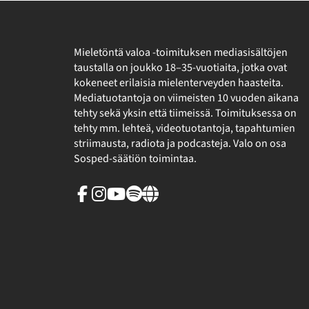
Mieletöntä valoa -toimituksen mediasisältöjen
taustalla on joukko 18–35-vuotiaita, jotka ovat
kokeneet erilaisia mielenterveyden haasteita.
Mediatuotantoja on viimeisten 10 vuoden aikana
tehty sekä yksin että tiimeissä. Toimituksessa on
tehty mm. lehteä, videotuotantoja, tapahtumien
striimausta, radiota ja podcasteja. Valo on osa
Sosped-säätiön toimintaa.
Facebook
Instagram
Youtube
Spotify
Linkki
sivuston
ulkopuolelle