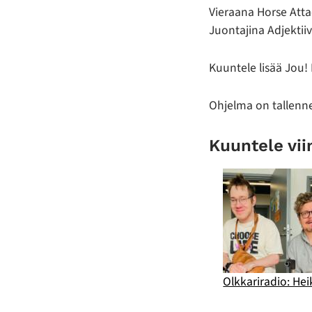
Vieraana Horse Att
Juontajina Adjektiivi
Kuuntele lisää Jou!
Ohjelma on tallenne
Kuuntele vi
Olkkariradio: Heik