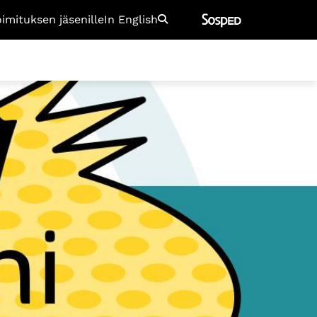
oimituksen jäsenille
In English
Etsi