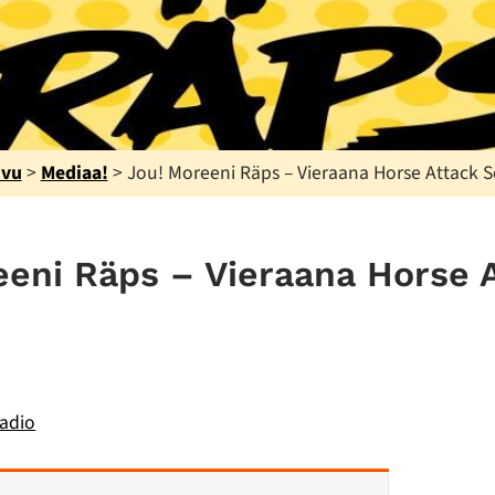
ivu
>
Mediaa!
>
Jou! Moreeni Räps – Vieraana Horse Attack 
eeni Räps – Vieraana Horse 
adio