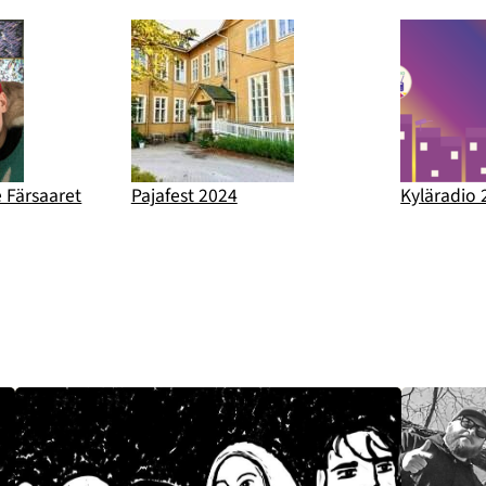
e Färsaaret
Pajafest 2024
Kyläradio 