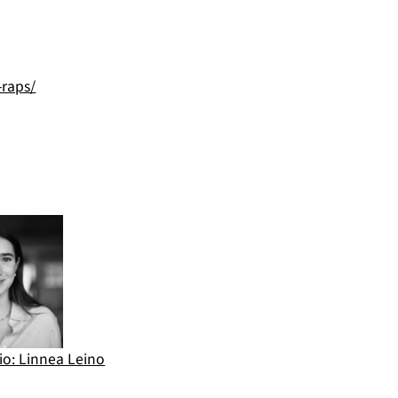
-raps/
io: Linnea Leino