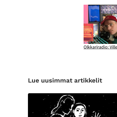
Olkkariradio: Vill
Lue uusimmat artikkelit