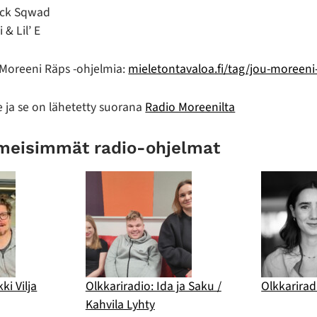
ack Sqwad
 & Lil’ E
 Moreeni Räps -ohjelmia:
mieletontavaloa.fi/tag/jou-moreeni
 ja se on lähetetty suorana
Radio Moreenilta
imeisimmät radio-ohjelmat
ki Vilja
Olkkariradio: Ida ja Saku /
Olkkarirad
Kahvila Lyhty