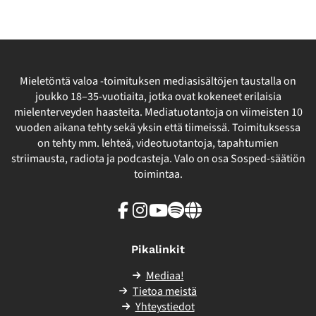
Mieletöntä valoa -toimituksen mediasisältöjen taustalla on
joukko 18–35-vuotiaita, jotka ovat kokeneet erilaisia
mielenterveyden haasteita. Mediatuotantoja on viimeisten 10
vuoden aikana tehty sekä yksin että tiimeissä. Toimituksessa
on tehty mm. lehteä, videotuotantoja, tapahtumien
striimausta, radiota ja podcasteja. Valo on osa Sosped-säätiön
toimintaa.
Facebook
Instagram
Youtube
Spotify
Linkki
sivuston
ulkopuolelle
Pikalinkit
Mediaa!
Tietoa meistä
Yhteystiedot