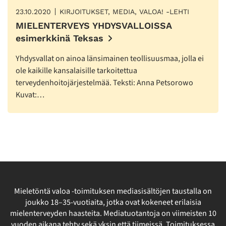
23.10.2020
KIRJOITUKSET, MEDIA, VALOA! -LEHTI
MIELENTERVEYS YHDYSVALLOISSA
esimerkkinä Teksas
Yhdysvallat on ainoa länsimainen teollisuusmaa, jolla ei
ole kaikille kansalaisille tarkoitettua
terveydenhoitojärjestelmää. Teksti: Anna Petsorowo
Kuvat:…
Mieletöntä valoa -toimituksen mediasisältöjen taustalla on
joukko 18–35-vuotiaita, jotka ovat kokeneet erilaisia
mielenterveyden haasteita. Mediatuotantoja on viimeisten 10
vuoden aikana tehty sekä yksin että tiimeissä. Toimituksessa