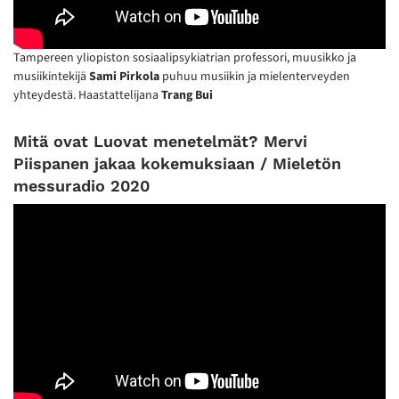
Tampereen yliopiston sosiaalipsykiatrian professori, muusikko ja
musiikintekijä
Sami Pirkola
puhuu musiikin ja mielenterveyden
yhteydestä. Haastattelijana
Trang Bui
Mitä ovat Luovat menetelmät? Mervi
Piispanen jakaa kokemuksiaan / Mieletön
messuradio 2020