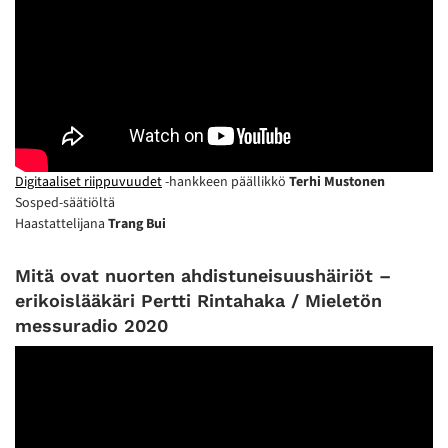
Digitaaliset riippuvuudet
-hankkeen päällikkö
Terhi Mustonen
Sosped-säätiöltä
Haastattelijana
Trang Bui
Mitä ovat nuorten ahdistuneisuushäiriöt –
erikoislääkäri Pertti Rintahaka / Mieletön
messuradio 2020