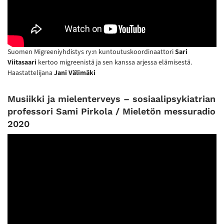
Suomen Migreeniyhdistys ry:n kuntoutuskoordinaattori
Sari
Viitasaari
kertoo migreenistä ja sen kanssa arjessa elämisestä.
Haastattelijana
Jani Välimäki
Musiikki ja mielenterveys – sosiaalipsykiatrian
professori Sami Pirkola / Mieletön messuradio
2020