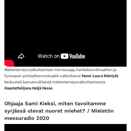
Mielenterveysvaikuttamisen moniosaaja, hankekoordinaattori ja
Euroopan potilasfoorumissakin vaikuttanut
Fanni-Laura Mäntylä
keskusteli kansainvälisestä mielenterveysvaikuttamisesta.
Haastattelijana Heljä Hesso
Ohjaaja Sami Kieksi, miten tavoitamme
syrjässä olevat nuoret miehet? / Mieletön
messuradio 2020