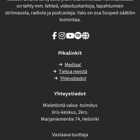
on tehty mm. lehteä, videotuotantoja, tapahtumien
striimausta, radiota ja podcasteja. Valo on osa Sosped-säätiön
toimintaa.
Facebook
Instagram
Youtube
Spotify
Linkki
sivuston
ulkopuolelle
Pikalinkit
Mediaa!
Tietoa meistä
Yhteystiedot
Yhteystiedot
Mieletöntä valoa -toimitus
Iiris-keskus, 2krs.
Marjaniementie 74, Helsinki
Vastaava tuottaja