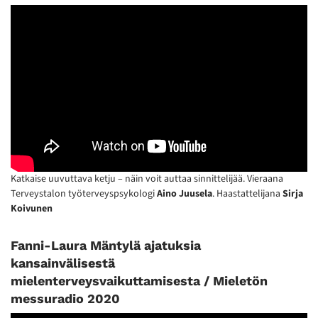
Katkaise uuvuttava ketju – näin voit auttaa sinnittelijää. Vieraana
Terveystalon työterveyspsykologi
Aino Juusela
. Haastattelijana
Sirja
Koivunen
Fanni-Laura Mäntylä ajatuksia
kansainvälisestä
mielenterveysvaikuttamisesta / Mieletön
messuradio 2020