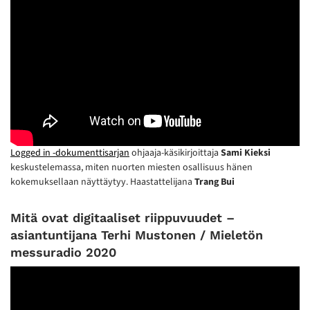
Logged in -dokumenttisarjan
ohjaaja-käsikirjoittaja
Sami Kieksi
keskustelemassa, miten nuorten miesten osallisuus hänen
kokemuksellaan näyttäytyy. Haastattelijana
Trang Bui
Mitä ovat digitaaliset riippuvuudet –
asiantuntijana Terhi Mustonen / Mieletön
messuradio 2020