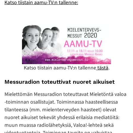
Katso tiistain aamu-TV:n tallenne:
Katso tiistain aamu-TV:n tallenne
tästä
.
Messuradion toteuttivat nuoret aikuiset
Mielettömän Messuradion toteuttavat Mieletöntä valoa
-toiminnan osallistujat. Toiminnassa haasteellisessa
tilanteessa (mm. mielenterveyden haasteet) olevat
nuoret aikuiset tekevät yhdessä erilaisia mediatöitä:
muun muassa radiolähetyksiä, Valoa!-lehteä sekä
videotuotantoja. Toiminnan tavoite on vahvistaa