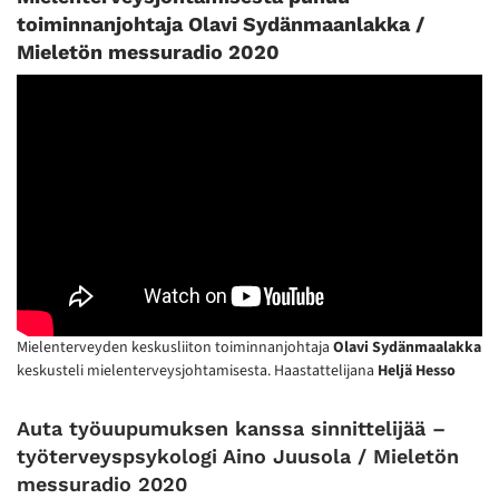
toiminnanjohtaja Olavi Sydänmaanlakka /
Mieletön messuradio 2020
Mielenterveyden keskusliiton toiminnanjohtaja
Olavi Sydänmaalakka
keskusteli mielenterveysjohtamisesta. Haastattelijana
Heljä Hesso
Auta työuupumuksen kanssa sinnittelijää –
työterveyspsykologi Aino Juusola / Mieletön
messuradio 2020