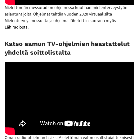
Mielettömän messuradion ohjelmissa kuullaan mielenterveystyön
asiantuntijoita. Ohjelmat tehtiin vuoden 2020 virtuaalisilta
Mielenterveysmessuilta ja ohjelma lähetettiin suorana myös
Lähiradiosta
.
Katso aamun TV-ohjelmien haastattelut
yhdeltä soittolistalta
Oman radio-ohjelman lisäksi Mielettömän valon osallistujat teknisesti