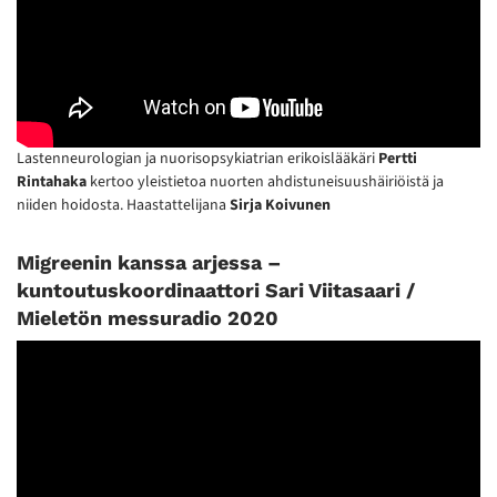
Lastenneurologian ja nuorisopsykiatrian erikoislääkäri
Pertti
Rintahaka
kertoo yleistietoa nuorten ahdistuneisuushäiriöistä ja
niiden hoidosta. Haastattelijana
Sirja Koivunen
Migreenin kanssa arjessa –
kuntoutuskoordinaattori Sari Viitasaari /
Mieletön messuradio 2020