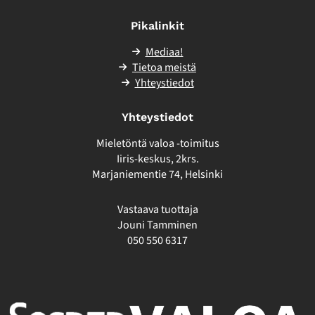
sivuston
ulkopuolelle
Pikalinkit
Mediaa!
Tietoa meistä
Yhteystiedot
Yhteystiedot
Mieletöntä valoa -toimitus
Iiris-keskus, 2krs.
Marjaniementie 74, Helsinki
Vastaava tuottaja
Jouni Tamminen
050 550 6317