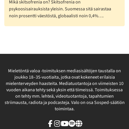
Mikä skitsofrenia on? Skitsofrenia on
psykoosisairauksista yleisin. Suomessa sitä sairastaa
noin prosentti väestöstä, globaalisti noin 0,4%….
Mieletöntä valoa -toimituksen mediasisältöjen taustalla on
joukko 18–35-vuotiaita, jotka ovat kokeneet erilaisia
mielenterveyden haasteita. Mediatuotantoja on viimeisten 10
vuoden aikana tehty sekä yksin että tiimeissä. Toimituksessa
on tehty mm. lehteä, videotuotantoja, tapahtumien
striimausta, radiota ja podcasteja. Valo on osa Sosped-säätiön
toimintaa.
Facebook
Instagram
Youtube
Spotify
Linkki