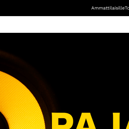
Ammattilaisille
T