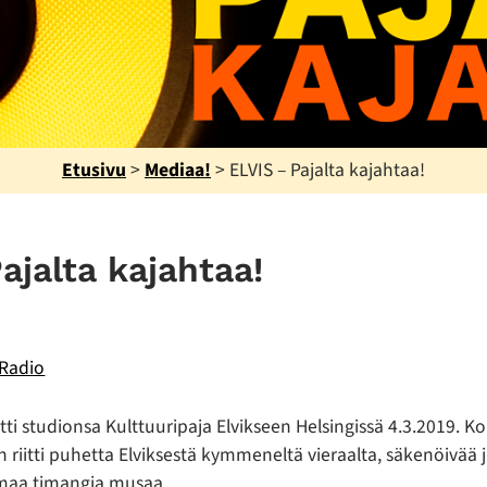
Etusivu
>
Mediaa!
>
ELVIS – Pajalta kajahtaa!
ajalta kajahtaa!
Radio
tti studionsa Kulttuuripaja Elvikseen Helsingissä 4.3.2019. K
 riitti puhetta Elviksestä kymmeneltä vieraalta, säkenöivää 
emaa timangia musaa.