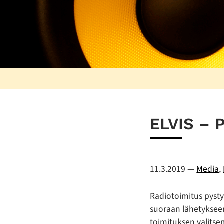
ELVIS – P
11.3.2019
—
Media
,
Radiotoimitus pysty
suoraan lähetykseen
toimituksen valits