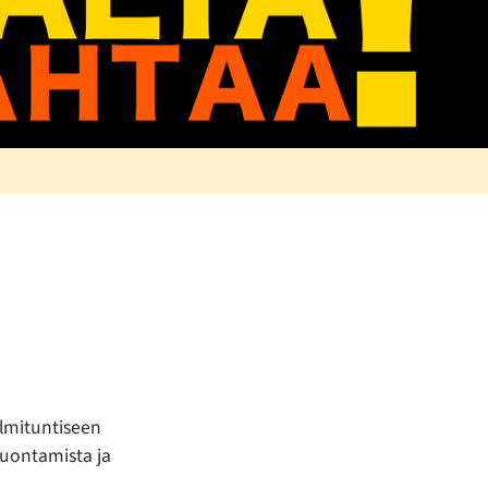
olmituntiseen
juontamista ja