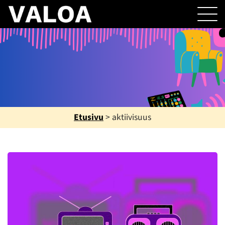
Etusivu
>
aktiivisuus