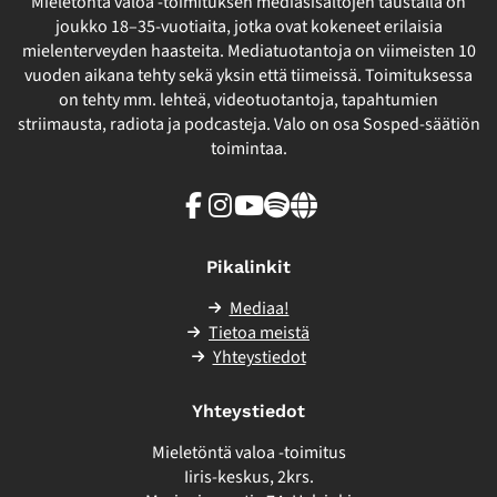
Mieletöntä valoa -toimituksen mediasisältöjen taustalla on
joukko 18–35-vuotiaita, jotka ovat kokeneet erilaisia
mielenterveyden haasteita. Mediatuotantoja on viimeisten 10
vuoden aikana tehty sekä yksin että tiimeissä. Toimituksessa
on tehty mm. lehteä, videotuotantoja, tapahtumien
striimausta, radiota ja podcasteja. Valo on osa Sosped-säätiön
toimintaa.
Facebook
Instagram
Youtube
Spotify
Linkki
sivuston
ulkopuolelle
Pikalinkit
Mediaa!
Tietoa meistä
Yhteystiedot
Yhteystiedot
Mieletöntä valoa -toimitus
Iiris-keskus, 2krs.