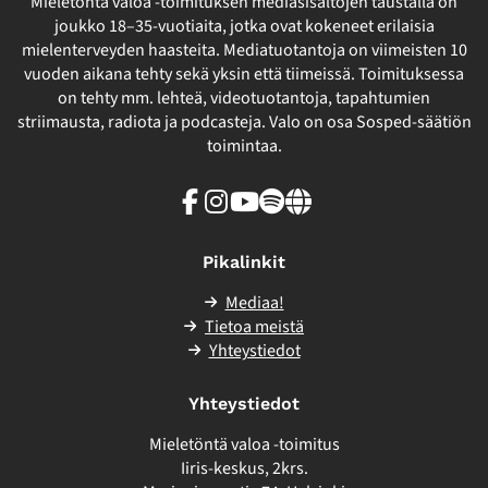
Mieletöntä valoa -toimituksen mediasisältöjen taustalla on
joukko 18–35-vuotiaita, jotka ovat kokeneet erilaisia
mielenterveyden haasteita. Mediatuotantoja on viimeisten 10
vuoden aikana tehty sekä yksin että tiimeissä. Toimituksessa
on tehty mm. lehteä, videotuotantoja, tapahtumien
striimausta, radiota ja podcasteja. Valo on osa Sosped-säätiön
toimintaa.
Facebook
Instagram
Youtube
Spotify
Linkki
sivuston
ulkopuolelle
Pikalinkit
Mediaa!
Tietoa meistä
Yhteystiedot
Yhteystiedot
Mieletöntä valoa -toimitus
Iiris-keskus, 2krs.