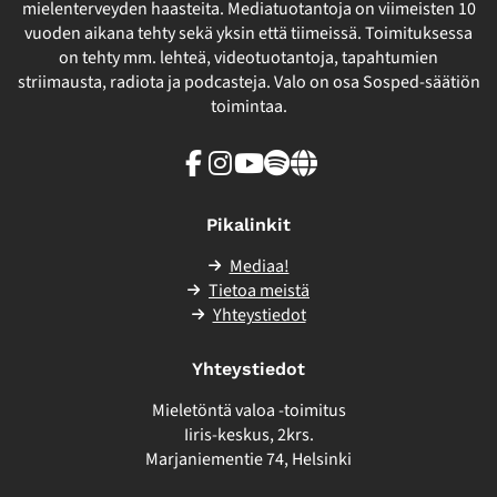
mielenterveyden haasteita. Mediatuotantoja on viimeisten 10
vuoden aikana tehty sekä yksin että tiimeissä. Toimituksessa
on tehty mm. lehteä, videotuotantoja, tapahtumien
striimausta, radiota ja podcasteja. Valo on osa Sosped-säätiön
toimintaa.
Facebook
Instagram
Youtube
Spotify
Linkki
sivuston
ulkopuolelle
Pikalinkit
Mediaa!
Tietoa meistä
Yhteystiedot
Yhteystiedot
Mieletöntä valoa -toimitus
Iiris-keskus, 2krs.
Marjaniementie 74, Helsinki