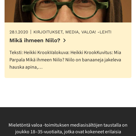
28.1.2020
KIRJOITUKSET, MEDIA, VALOA! -LEHTI
Mikä ihmeen Niilo?
Teksti: Heikki KrookValokuva: Heikki KrookKuvitus: Mia
Parpala Mikä ihmeen Niilo? Niilo on banaaneja jakeleva
hauska apina,…
Mieletöntä valoa -toimituksen mediasisältöjen taustalla on
joukko 18–35-vuotiaita, jotka ovat kokeneet erilaisia