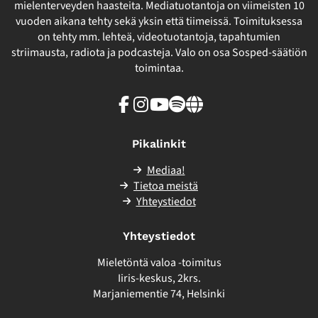
mielenterveyden haasteita. Mediatuotantoja on viimeisten 10
vuoden aikana tehty sekä yksin että tiimeissä. Toimituksessa
on tehty mm. lehteä, videotuotantoja, tapahtumien
striimausta, radiota ja podcasteja. Valo on osa Sosped-säätiön
toimintaa.
Facebook
Instagram
Youtube
Spotify
Linkki
sivuston
ulkopuolelle
Pikalinkit
Mediaa!
Tietoa meistä
Yhteystiedot
Yhteystiedot
Mieletöntä valoa -toimitus
Iiris-keskus, 2krs.
Marjaniementie 74, Helsinki