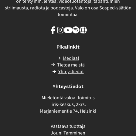
on tehty mm. lehteä, videotuotantoja, tapahtumien
striimausta, radiota ja podcasteja. Valo on osa Sosped-säätiön
toimintaa.
Facebook
Instagram
Youtube
Spotify
Linkki
sivuston
ulkopuolelle
Pikalinkit
Mediaa!
Tietoa meistä
Yhteystiedot
Yhteystiedot
Mieletöntä valoa -toimitus
Iiris-keskus, 2krs.
Marjaniementie 74, Helsinki
Vastaava tuottaja
Jouni Tamminen