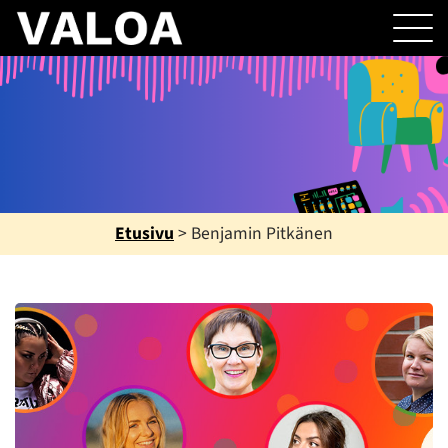
Etusivu
>
Benjamin Pitkänen