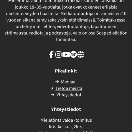
Mieletöntä valoa -toimituksen mediasisältöjen taustalla on
joukko 18–35-vuotiaita, jotka ovat kokeneet erilaisia
mielenterveyden haasteita. Mediatuotantoja on viimeisten 10
vuoden aikana tehty sekä yksin että tiimeissä. Toimituksessa
on tehty mm. lehteä, videotuotantoja, tapahtumien
striimausta, radiota ja podcasteja. Valo on osa Sosped-säätiön
toimintaa.
Facebook
Instagram
Youtube
Spotify
Linkki
sivuston
ulkopuolelle
Pikalinkit
Mediaa!
Tietoa meistä
Yhteystiedot
Yhteystiedot
Mieletöntä valoa -toimitus
Iiris-keskus, 2krs.