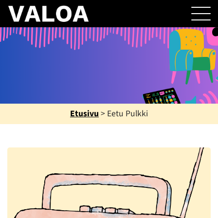
Etusivu
>
Eetu Pulkki