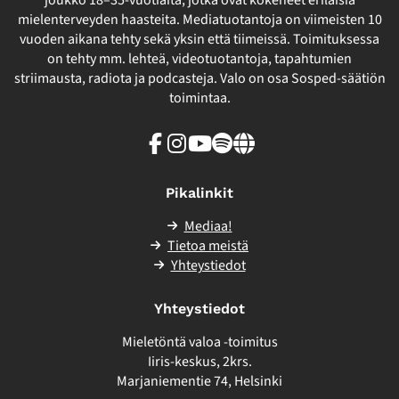
joukko 18–35-vuotiaita, jotka ovat kokeneet erilaisia
mielenterveyden haasteita. Mediatuotantoja on viimeisten 10
vuoden aikana tehty sekä yksin että tiimeissä. Toimituksessa
on tehty mm. lehteä, videotuotantoja, tapahtumien
striimausta, radiota ja podcasteja. Valo on osa Sosped-säätiön
toimintaa.
Facebook
Instagram
Youtube
Spotify
Linkki
sivuston
ulkopuolelle
Pikalinkit
Mediaa!
Tietoa meistä
Yhteystiedot
Yhteystiedot
Mieletöntä valoa -toimitus
Iiris-keskus, 2krs.
Marjaniementie 74, Helsinki