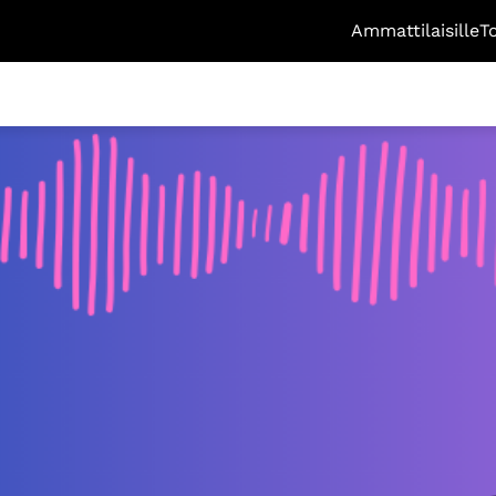
Ammattilaisille
T