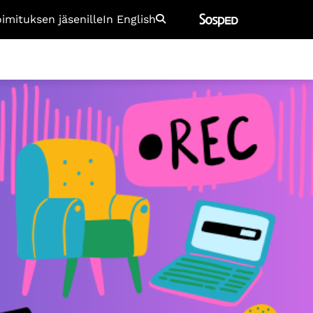
oimituksen jäsenille
In English
Etsi