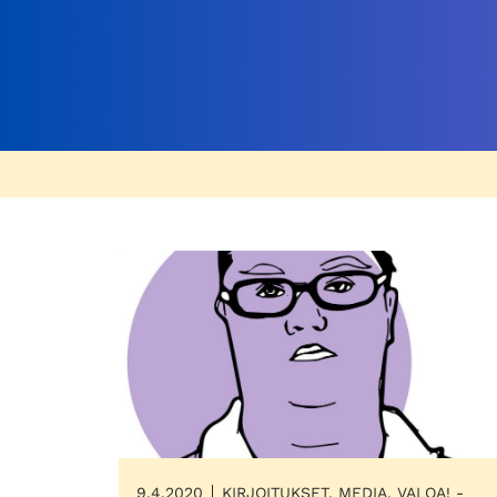
9.4.2020
KIRJOITUKSET, MEDIA, VALOA! -