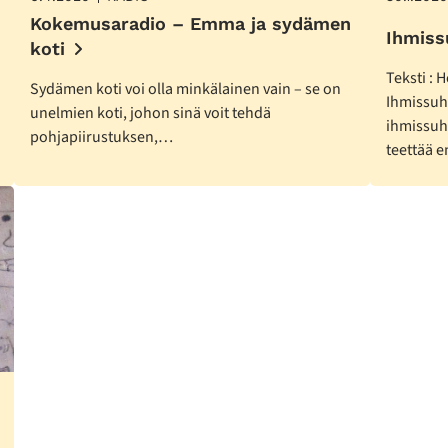
Kokemusaradio – Emma ja sydämen
Ihmiss
koti
Teksti : 
Sydämen koti voi olla minkälainen vain – se on
Ihmissuhd
unelmien koti, johon sinä voit tehdä
ihmissuh
pohjapiirustuksen,…
teettää