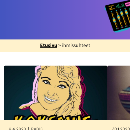
Etusivu
>
ihmissuhteet
6.4.2020
RADIO
30.1.2020