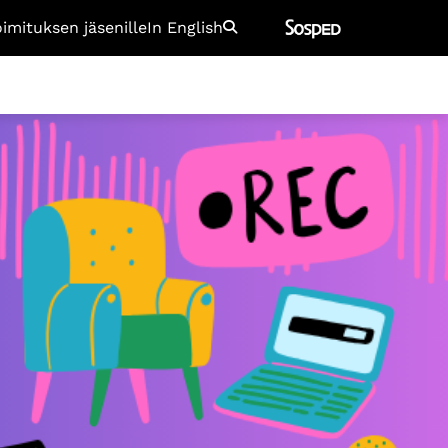
oimituksen jäsenille
In English
Etsi