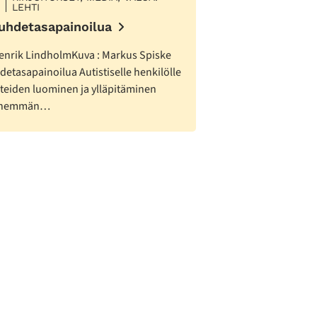
LEHTI
uhdetasapainoilua
Henrik LindholmKuva : Markus Spiske
etasapainoilua Autistiselle henkilölle
teiden luominen ja ylläpitäminen
 enemmän…