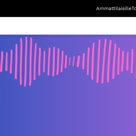
Ammattilaisille
T