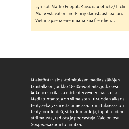
Lyriikat: Marko FilppulaKuva: istolethetv / flickr
Mulle ystävät on merkinny skidistäasti paljon.
Vietin lapsena enemmänaikaa frendien…
Mieletöntä valoa -toimituksen mediasisältöjen
taustalla on joukko 18–35-vuotiaita, jotka ovat
kokeneet erilaisia mielenterveyden haasteita.
Mediatuotantoja on viimeisten 10 vuoden aikana
tehty sekä yksin että tiimeissä. Toimituksessa on
tehty mm. lehteä, videotuotantoja, tapahtumien
striimausta, radiota ja podcasteja. Valo on osa
Sosped-säätiön toimintaa.