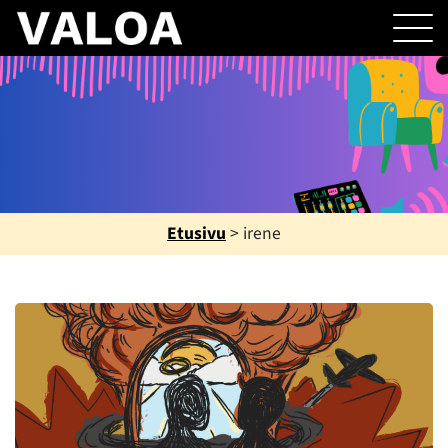
Etusivu
>
irene