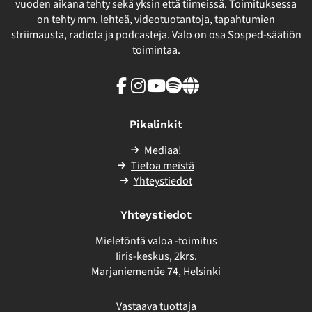
vuoden aikana tehty sekä yksin että tiimeissä. Toimituksessa
on tehty mm. lehteä, videotuotantoja, tapahtumien
striimausta, radiota ja podcasteja. Valo on osa Sosped-säätiön
toimintaa.
Facebook
Instagram
Youtube
Spotify
Linkki
sivuston
ulkopuolelle
Pikalinkit
Mediaa!
Tietoa meistä
Yhteystiedot
Yhteystiedot
Mieletöntä valoa -toimitus
Iiris-keskus, 2krs.
Marjaniementie 74, Helsinki
Vastaava tuottaja