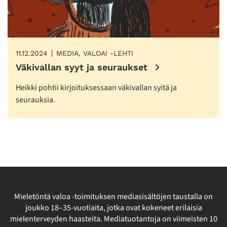
11.12.2024
MEDIA, VALOA! -LEHTI
Väkivallan syyt ja seuraukset
Heikki pohtii kirjoituksessaan väkivallan syitä ja
seurauksia.
Mieletöntä valoa -toimituksen mediasisältöjen taustalla on
joukko 18–35-vuotiaita, jotka ovat kokeneet erilaisia
mielenterveyden haasteita. Mediatuotantoja on viimeisten 10