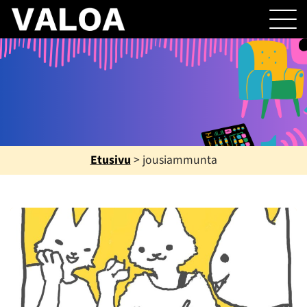
Etusivu
>
jousiammunta