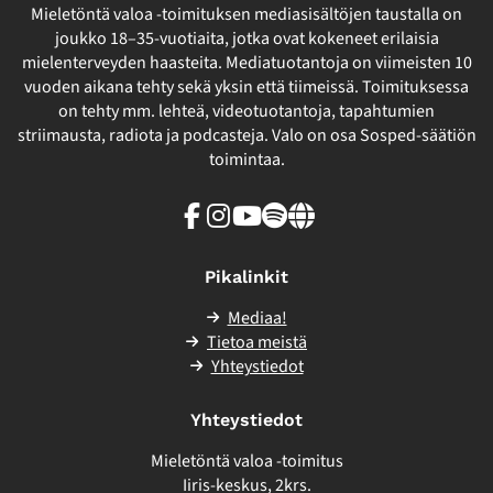
Mieletöntä valoa -toimituksen mediasisältöjen taustalla on
joukko 18–35-vuotiaita, jotka ovat kokeneet erilaisia
mielenterveyden haasteita. Mediatuotantoja on viimeisten 10
vuoden aikana tehty sekä yksin että tiimeissä. Toimituksessa
on tehty mm. lehteä, videotuotantoja, tapahtumien
striimausta, radiota ja podcasteja. Valo on osa Sosped-säätiön
toimintaa.
Facebook
Instagram
Youtube
Spotify
Linkki
sivuston
ulkopuolelle
Pikalinkit
Mediaa!
Tietoa meistä
Yhteystiedot
Yhteystiedot
Mieletöntä valoa -toimitus
Iiris-keskus, 2krs.