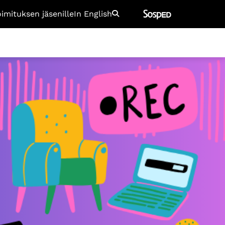
oimituksen jäsenille
In English
Etsi