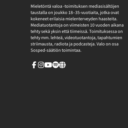
Mieletöntä valoa -toimituksen mediasisältöjen
taustalla on joukko 18–35-vuotiaita, jotka ovat
kokeneet erilaisia mielenterveyden haasteita.
Mediatuotantoja on viimeisten 10 vuoden aikana
tehty sekä yksin että tiimeissä. Toimituksessa on
tehty mm. lehteä, videotuotantoja, tapahtumien
striimausta, radiota ja podcasteja. Valo on osa
Sosped-säätiön toimintaa.
Facebook
Instagram
Youtube
Spotify
Linkki
sivuston
ulkopuolelle