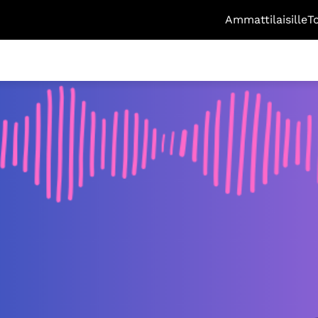
Ammattilaisille
T