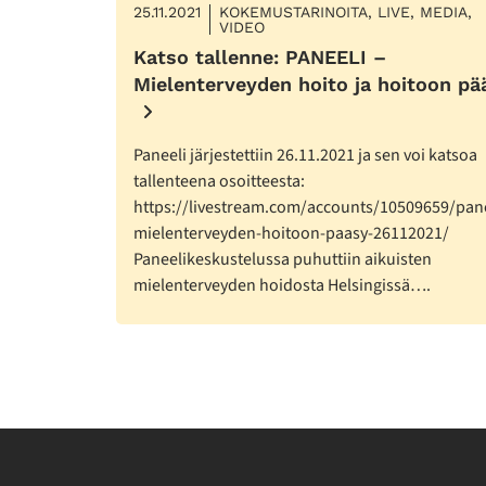
25.11.2021
KOKEMUSTARINOITA, LIVE, MEDIA,
VIDEO
Katso tallenne: PANEELI –
Mielenterveyden hoito ja hoitoon pä
Paneeli järjestettiin 26.11.2021 ja sen voi katsoa
tallenteena osoitteesta:
https://livestream.com/accounts/10509659/pane
mielenterveyden-hoitoon-paasy-26112021/
Paneelikeskustelussa puhuttiin aikuisten
mielenterveyden hoidosta Helsingissä….