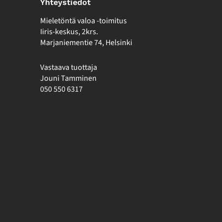
Yhteystiedot
Mieletöntä valoa -toimitus
Iiris-keskus, 2krs.
Marjaniementie 74, Helsinki
Vastaava tuottaja
Jouni Tamminen
050 550 6317