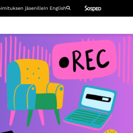
oimituksen jäsenille
In English
Etsi