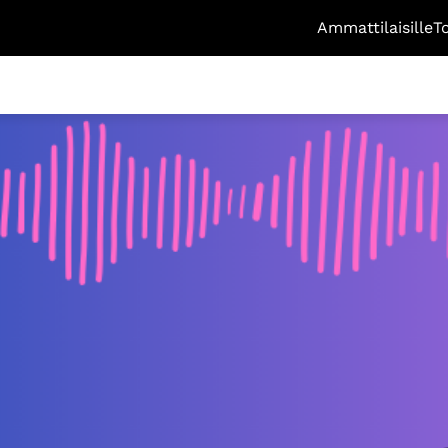
Ammattilaisille
T