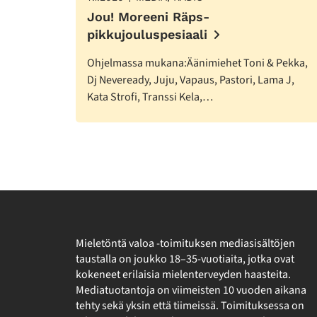
Jou! Moreeni Räps-
pikkujouluspesiaali
Ohjelmassa mukana:Äänimiehet Toni & Pekka,
Dj Neveready, Juju, Vapaus, Pastori, Lama J,
Kata Strofi, Transsi Kela,…
Mieletöntä valoa -toimituksen mediasisältöjen
taustalla on joukko 18–35-vuotiaita, jotka ovat
kokeneet erilaisia mielenterveyden haasteita.
Mediatuotantoja on viimeisten 10 vuoden aikana
tehty sekä yksin että tiimeissä. Toimituksessa on