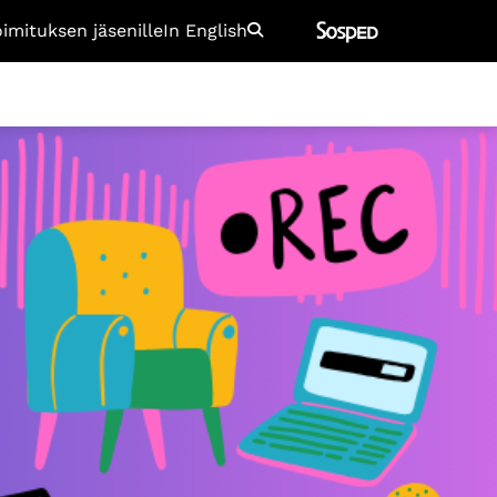
oimituksen jäsenille
In English
Etsi