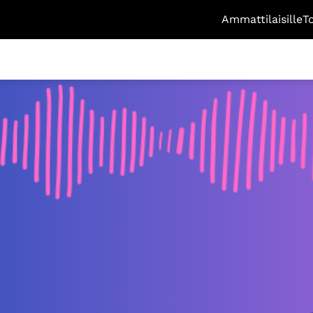
Ammattilaisille
T