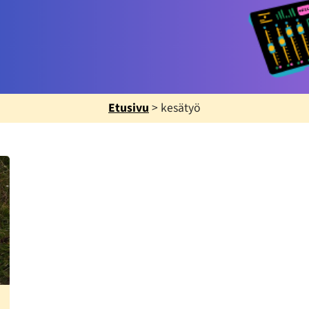
Etusivu
>
kesätyö