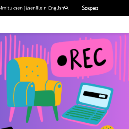
oimituksen jäsenille
In English
Etsi