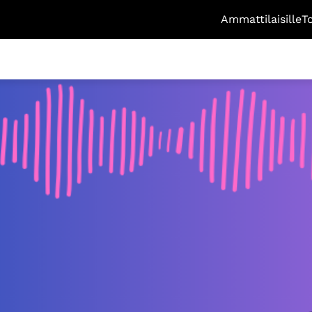
Ammattilaisille
T