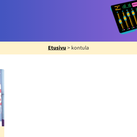
Etusivu
>
kontula