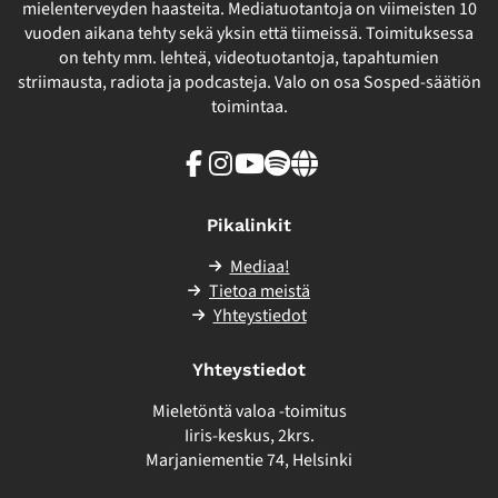
mielenterveyden haasteita. Mediatuotantoja on viimeisten 10
vuoden aikana tehty sekä yksin että tiimeissä. Toimituksessa
on tehty mm. lehteä, videotuotantoja, tapahtumien
striimausta, radiota ja podcasteja. Valo on osa Sosped-säätiön
toimintaa.
Facebook
Instagram
Youtube
Spotify
Linkki
sivuston
ulkopuolelle
Pikalinkit
Mediaa!
Tietoa meistä
Yhteystiedot
Yhteystiedot
Mieletöntä valoa -toimitus
Iiris-keskus, 2krs.
Marjaniementie 74, Helsinki