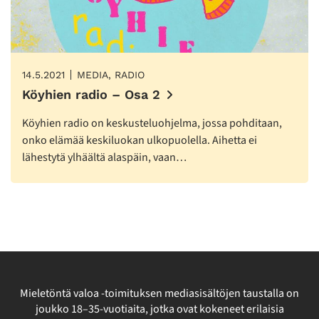
14.5.2021
MEDIA, RADIO
Köyhien radio – Osa 2
Köyhien radio on keskusteluohjelma, jossa pohditaan,
onko elämää keskiluokan ulkopuolella. Aihetta ei
lähestytä ylhäältä alaspäin, vaan…
Mieletöntä valoa -toimituksen mediasisältöjen taustalla on
joukko 18–35-vuotiaita, jotka ovat kokeneet erilaisia