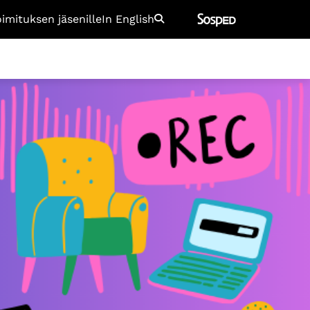
oimituksen jäsenille
In English
Etsi