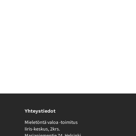
Yhteystiedot
Mieletöntä valoa -toimitus
Iiris-keskus, 2krs.
Marjaniementie 74, Helsinki