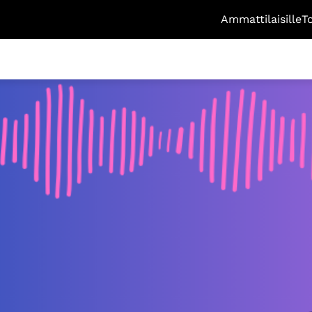
Ammattilaisille
T