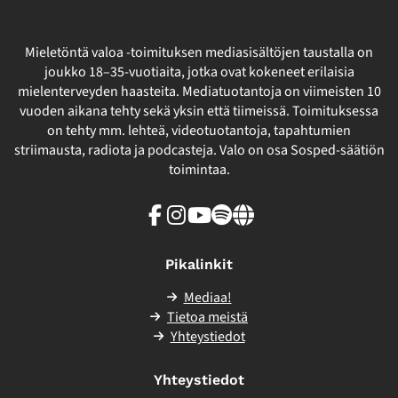
Mieletöntä valoa -toimituksen mediasisältöjen taustalla on
joukko 18–35-vuotiaita, jotka ovat kokeneet erilaisia
mielenterveyden haasteita. Mediatuotantoja on viimeisten 10
vuoden aikana tehty sekä yksin että tiimeissä. Toimituksessa
on tehty mm. lehteä, videotuotantoja, tapahtumien
striimausta, radiota ja podcasteja. Valo on osa Sosped-säätiön
toimintaa.
Facebook
Instagram
Youtube
Spotify
Linkki
sivuston
ulkopuolelle
Pikalinkit
Mediaa!
Tietoa meistä
Yhteystiedot
Yhteystiedot