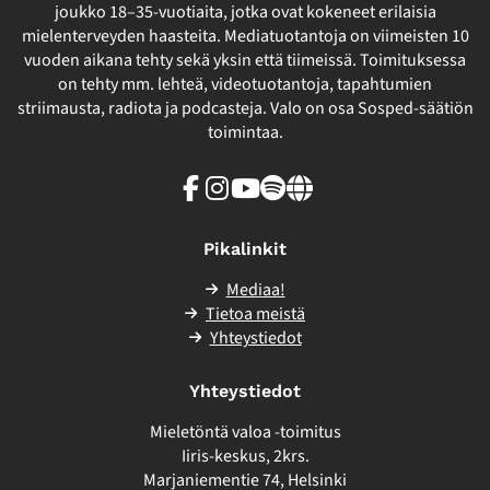
joukko 18–35-vuotiaita, jotka ovat kokeneet erilaisia
mielenterveyden haasteita. Mediatuotantoja on viimeisten 10
vuoden aikana tehty sekä yksin että tiimeissä. Toimituksessa
on tehty mm. lehteä, videotuotantoja, tapahtumien
striimausta, radiota ja podcasteja. Valo on osa Sosped-säätiön
toimintaa.
Facebook
Instagram
Youtube
Spotify
Linkki
sivuston
ulkopuolelle
Pikalinkit
Mediaa!
Tietoa meistä
Yhteystiedot
Yhteystiedot
Mieletöntä valoa -toimitus
Iiris-keskus, 2krs.
Marjaniementie 74, Helsinki