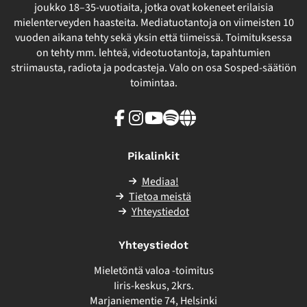
joukko 18–35-vuotiaita, jotka ovat kokeneet erilaisia
mielenterveyden haasteita. Mediatuotantoja on viimeisten 10
vuoden aikana tehty sekä yksin että tiimeissä. Toimituksessa
on tehty mm. lehteä, videotuotantoja, tapahtumien
striimausta, radiota ja podcasteja. Valo on osa Sosped-säätiön
toimintaa.
Facebook
Instagram
Youtube
Spotify
Linkki
sivuston
ulkopuolelle
Pikalinkit
Mediaa!
Tietoa meistä
Yhteystiedot
Yhteystiedot
Mieletöntä valoa -toimitus
Iiris-keskus, 2krs.
Marjaniementie 74, Helsinki