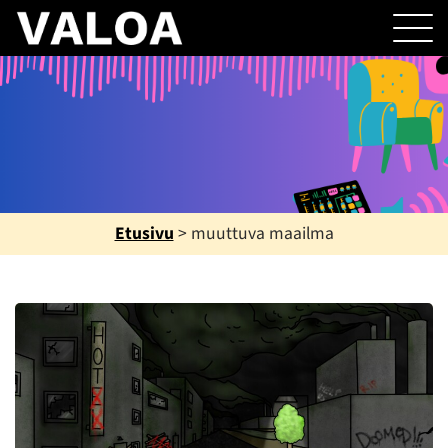
Etusivu
>
muuttuva maailma