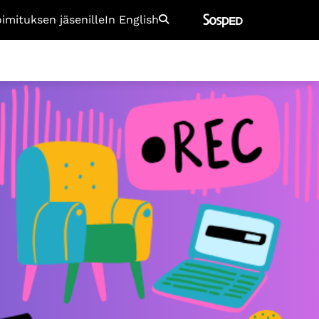
oimituksen jäsenille
In English
Etsi