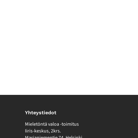
Yhteystiedot
Mieletöntä valoa -toimitus
Iiris-keskus, 2krs.
Marjaniementie 74, Helsinki