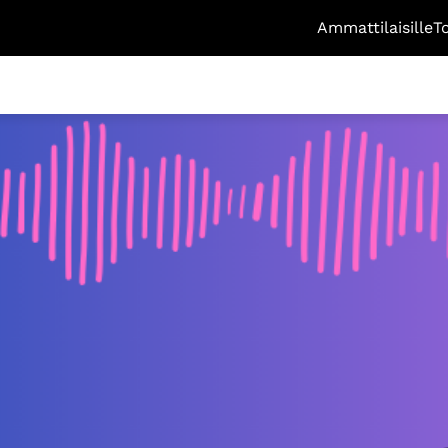
Ammattilaisille
T