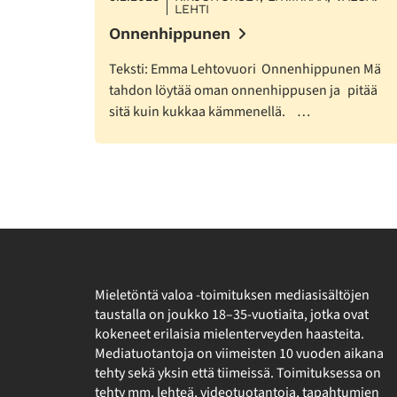
LEHTI
Onnenhippunen
Teksti: Emma Lehtovuori Onnenhippunen Mä
tahdon löytää oman onnenhippusen ja pitää
sitä kuin kukkaa kämmenellä. …
Mieletöntä valoa -toimituksen mediasisältöjen
taustalla on joukko 18–35-vuotiaita, jotka ovat
kokeneet erilaisia mielenterveyden haasteita.
Mediatuotantoja on viimeisten 10 vuoden aikana
tehty sekä yksin että tiimeissä. Toimituksessa on
tehty mm. lehteä, videotuotantoja, tapahtumien