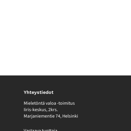
Yhteystiedot
Mieletöntä valoa -toimitus
Iiris-keskus, 2krs.
Marjaniementie 74, Helsinki
Vastaava tuottaja