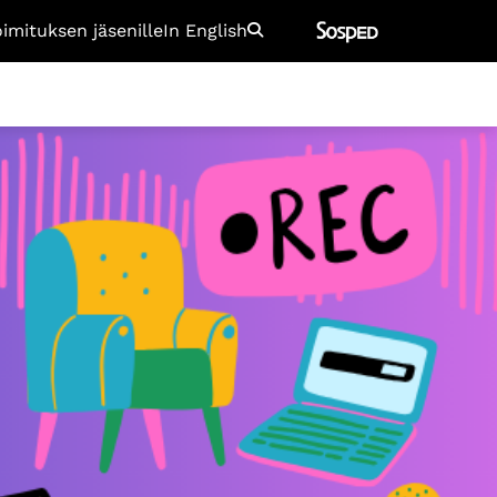
oimituksen jäsenille
In English
Etsi