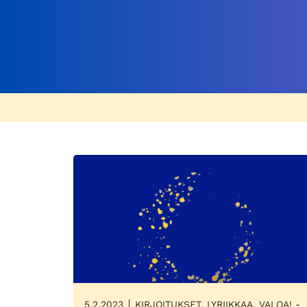
5.2.2023
KIRJOITUKSET, LYRIIKKAA, VALOA! -