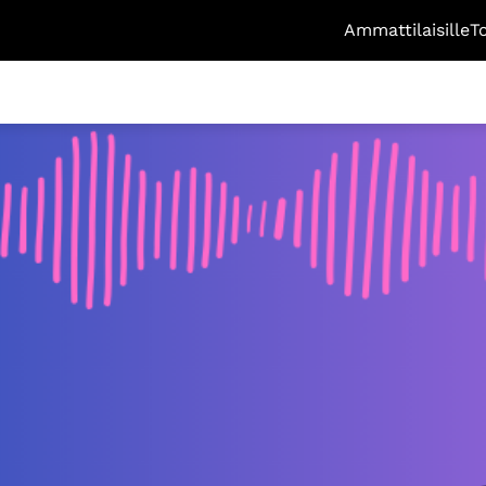
Ammattilaisille
T