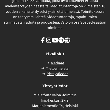
joukko 18–35-vuotiaita, jotka ovat kokeneet erilaisia
mielenterveyden haasteita. Mediatuotantoja on viimeisten 10
vuoden aikana tehty sekä yksin että tiimeissä. Toimituksessa
on tehty mm. lehteä, videotuotantoja, tapahtumien
striimausta, radiota ja podcasteja. Valo on osa Sosped-säätiön
toimintaa.
Facebook
Instagram
Youtube
Spotify
Linkki
sivuston
ulkopuolelle
Pikalinkit
Mediaa!
Tietoa meistä
Yhteystiedot
Yhteystiedot
Mieletöntä valoa -toimitus
Iiris-keskus, 2krs.
Marjaniementie 74, Helsinki