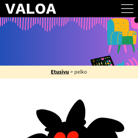
Etusivu
>
pelko