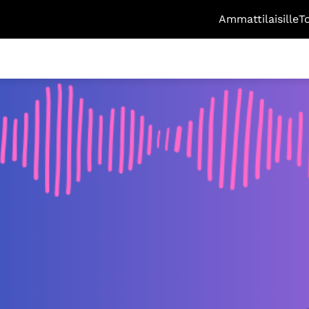
Ammattilaisille
T