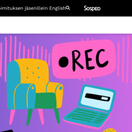
oimituksen jäsenille
In English
Etsi