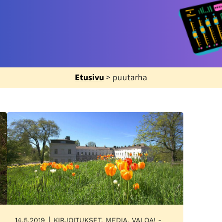
Etusivu
>
puutarha
14.5.2019
KIRJOITUKSET, MEDIA, VALOA! -