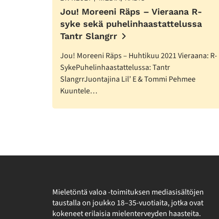
Jou! Moreeni Räps – Vieraana R-
syke sekä puhelinhaastattelussa
Tantr Slangrr
Jou! Moreeni Räps – Huhtikuu 2021 Vieraana: R-
SykePuhelinhaastattelussa: Tantr
SlangrrJuontajina Lil’ E & Tommi Pehmee
Kuuntele…
Mieletöntä valoa -toimituksen mediasisältöjen
taustalla on joukko 18–35-vuotiaita, jotka ovat
kokeneet erilaisia mielenterveyden haasteita.