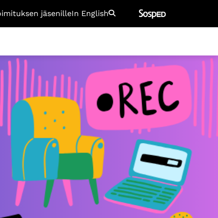
oimituksen jäsenille
In English
Etsi