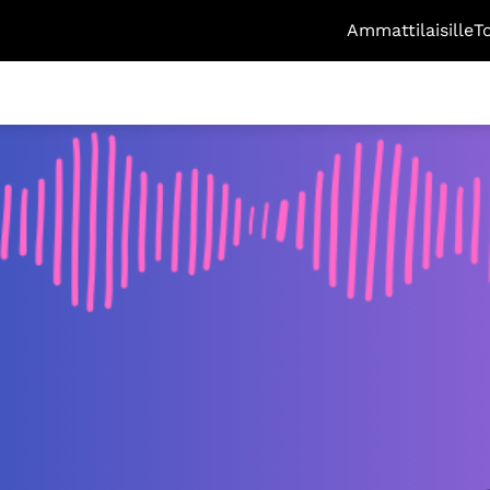
Ammattilaisille
T