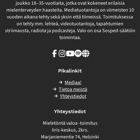
joukko 18–35-vuotiaita, jotka ovat kokeneet erilaisia
mielenterveyden haasteita. Mediatuotantoja on viimeisten 10
vuoden aikana tehty sekä yksin että tiimeissä. Toimituksessa
on tehty mm. lehteä, videotuotantoja, tapahtumien
striimausta, radiota ja podcasteja. Valo on osa Sosped-säätiön
toimintaa.
Facebook
Instagram
Youtube
Spotify
Linkki
sivuston
ulkopuolelle
Pikalinkit
Mediaa!
Tietoa meistä
Yhteystiedot
Yhteystiedot
Mieletöntä valoa -toimitus
Iiris-keskus, 2krs.
Marjaniementie 74, Helsinki