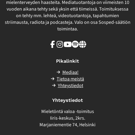
mielenterveyden haasteita. Mediatuotantoja on viimeisten 10
vuoden aikana tehty sekä yksin että tiimeissä. Toimituksessa
on tehty mm. lehteä, videotuotantoja, tapahtumien
striimausta, radiota ja podcasteja. Valo on osa Sosped-säätiön
toimintaa.
Facebook
Instagram
Youtube
Spotify
Linkki
sivuston
ulkopuolelle
Pikalinkit
Mediaa!
Tietoa meistä
Yhteystiedot
Yhteystiedot
Mieletöntä valoa -toimitus
Iiris-keskus, 2krs.
Marjaniementie 74, Helsinki