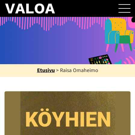
Etusivu
>
Raisa Omaheimo