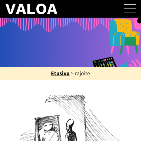
Etusivu
>
rajoite