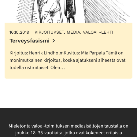
16.10.2019
KIRJOITUKSET, MEDIA, VALOA! -LEHTI
Terveysfasismi
Kirjoitus: Henrik LindholmKuvitus: Mia Parpala Tämä on
monimutkainen kirjoitus, koska ajatukseni aiheesta ovat
todella ristiriitaiset. Olen…
Mieletöntä valoa -toimituksen mediasisältöjen taustalla on
joukko 18–35-vuotiaita, jotka ovat kokeneet erilaisia