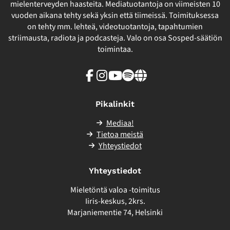
mielenterveyden haasteita. Mediatuotantoja on viimeisten 10
vuoden aikana tehty sekä yksin että tiimeissä. Toimituksessa
on tehty mm. lehteä, videotuotantoja, tapahtumien
striimausta, radiota ja podcasteja. Valo on osa Sosped-säätiön
toimintaa.
Facebook
Instagram
Youtube
Spotify
Linkki
sivuston
ulkopuolelle
Pikalinkit
Mediaa!
Tietoa meistä
Yhteystiedot
Yhteystiedot
Mieletöntä valoa -toimitus
Iiris-keskus, 2krs.
Marjaniementie 74, Helsinki