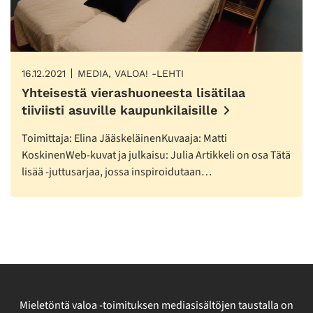
16.12.2021
MEDIA, VALOA! -LEHTI
Yhteisestä vierashuoneesta lisätilaa
tiiviisti asuville kaupunkilaisille
Toimittaja: Elina JääskeläinenKuvaaja: Matti
KoskinenWeb-kuvat ja julkaisu: Julia Artikkeli on osa Tätä
lisää -juttusarjaa, jossa inspiroidutaan…
Mieletöntä valoa -toimituksen mediasisältöjen taustalla on