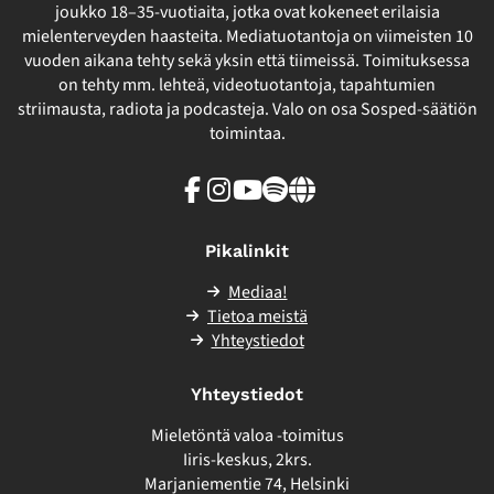
joukko 18–35-vuotiaita, jotka ovat kokeneet erilaisia
mielenterveyden haasteita. Mediatuotantoja on viimeisten 10
vuoden aikana tehty sekä yksin että tiimeissä. Toimituksessa
on tehty mm. lehteä, videotuotantoja, tapahtumien
striimausta, radiota ja podcasteja. Valo on osa Sosped-säätiön
toimintaa.
Facebook
Instagram
Youtube
Spotify
Linkki
sivuston
ulkopuolelle
Pikalinkit
Mediaa!
Tietoa meistä
Yhteystiedot
Yhteystiedot
Mieletöntä valoa -toimitus
Iiris-keskus, 2krs.
Marjaniementie 74, Helsinki