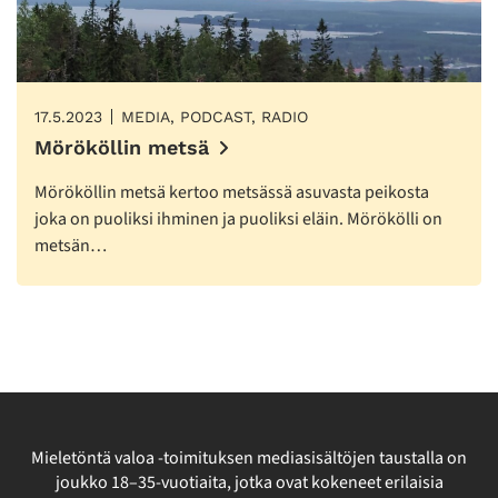
17.5.2023
MEDIA, PODCAST, RADIO
Mörököllin metsä
Mörököllin metsä kertoo metsässä asuvasta peikosta
joka on puoliksi ihminen ja puoliksi eläin. Mörökölli on
metsän…
Mieletöntä valoa -toimituksen mediasisältöjen taustalla on
joukko 18–35-vuotiaita, jotka ovat kokeneet erilaisia