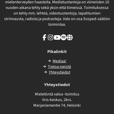
mielenterveyden haasteita. Mediatuotantoja on viimeisten 10
vuoden aikana tehty sekä yksin että tiimeissä. Toimituksessa
on tehty mm. lehteä, videotuotantoja, tapahtumien
striimausta, radiota ja podcasteja. Valo on osa Sosped-säätiön
toimintaa.
Facebook
Instagram
Youtube
Spotify
Linkki
sivuston
ulkopuolelle
Pikalinkit
Mediaa!
Tietoa meistä
Yhteystiedot
Yhteystiedot
Mieletöntä valoa -toimitus
Iiris-keskus, 2krs.
Marjaniementie 74, Helsinki