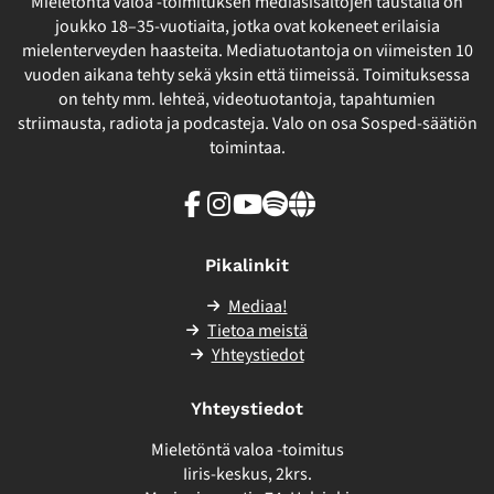
Mieletöntä valoa -toimituksen mediasisältöjen taustalla on
joukko 18–35-vuotiaita, jotka ovat kokeneet erilaisia
mielenterveyden haasteita. Mediatuotantoja on viimeisten 10
vuoden aikana tehty sekä yksin että tiimeissä. Toimituksessa
on tehty mm. lehteä, videotuotantoja, tapahtumien
striimausta, radiota ja podcasteja. Valo on osa Sosped-säätiön
toimintaa.
Facebook
Instagram
Youtube
Spotify
Linkki
sivuston
ulkopuolelle
Pikalinkit
Mediaa!
Tietoa meistä
Yhteystiedot
Yhteystiedot
Mieletöntä valoa -toimitus
Iiris-keskus, 2krs.