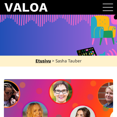
Etusivu
>
Sasha Tauber