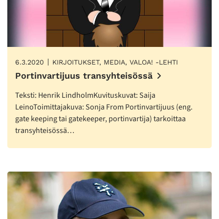
6.3.2020
KIRJOITUKSET, MEDIA, VALOA! -LEHTI
Portinvartijuus transyhteisössä
Teksti: Henrik LindholmKuvituskuvat: Saija
LeinoToimittajakuva: Sonja From Portinvartijuus (eng.
gate keeping tai gatekeeper, portinvartija) tarkoittaa
transyhteisössä…