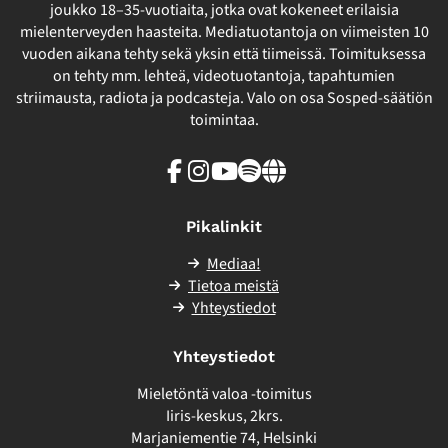
joukko 18–35-vuotiaita, jotka ovat kokeneet erilaisia
mielenterveyden haasteita. Mediatuotantoja on viimeisten 10
vuoden aikana tehty sekä yksin että tiimeissä. Toimituksessa
on tehty mm. lehteä, videotuotantoja, tapahtumien
striimausta, radiota ja podcasteja. Valo on osa Sosped-säätiön
toimintaa.
Facebook
Instagram
Youtube
Spotify
Linkki
sivuston
ulkopuolelle
Pikalinkit
Mediaa!
Tietoa meistä
Yhteystiedot
Yhteystiedot
Mieletöntä valoa -toimitus
Iiris-keskus, 2krs.
Marjaniementie 74, Helsinki