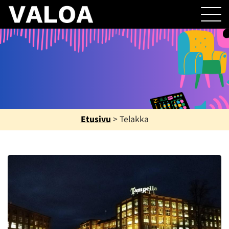
Etusivu
>
Telakka