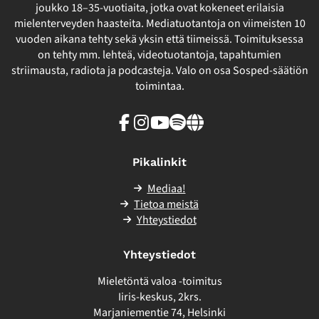
joukko 18–35-vuotiaita, jotka ovat kokeneet erilaisia
mielenterveyden haasteita. Mediatuotantoja on viimeisten 10
vuoden aikana tehty sekä yksin että tiimeissä. Toimituksessa
on tehty mm. lehteä, videotuotantoja, tapahtumien
striimausta, radiota ja podcasteja. Valo on osa Sosped-säätiön
toimintaa.
Facebook
Instagram
Youtube
Spotify
Linkki
sivuston
ulkopuolelle
Pikalinkit
Mediaa!
Tietoa meistä
Yhteystiedot
Yhteystiedot
Mieletöntä valoa -toimitus
Iiris-keskus, 2krs.
Marjaniementie 74, Helsinki