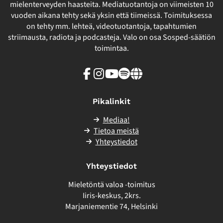
mielenterveyden haasteita. Mediatuotantoja on viimeisten 10
vuoden aikana tehty sekä yksin että tiimeissä. Toimituksessa
on tehty mm. lehteä, videotuotantoja, tapahtumien
striimausta, radiota ja podcasteja. Valo on osa Sosped-säätiön
toimintaa.
Facebook
Instagram
Youtube
Spotify
Linkki
sivuston
ulkopuolelle
Pikalinkit
Mediaa!
Tietoa meistä
Yhteystiedot
Yhteystiedot
Mieletöntä valoa -toimitus
Iiris-keskus, 2krs.
Marjaniementie 74, Helsinki