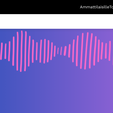
Ammattilaisille
T