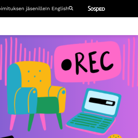
oimituksen jäsenille
In English
Etsi