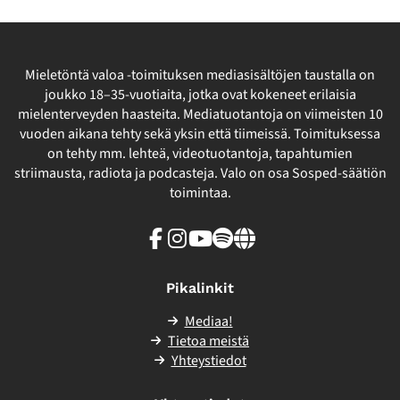
Mieletöntä valoa -toimituksen mediasisältöjen taustalla on
joukko 18–35-vuotiaita, jotka ovat kokeneet erilaisia
mielenterveyden haasteita. Mediatuotantoja on viimeisten 10
vuoden aikana tehty sekä yksin että tiimeissä. Toimituksessa
on tehty mm. lehteä, videotuotantoja, tapahtumien
striimausta, radiota ja podcasteja. Valo on osa Sosped-säätiön
toimintaa.
Facebook
Instagram
Youtube
Spotify
Linkki
sivuston
ulkopuolelle
Pikalinkit
Mediaa!
Tietoa meistä
Yhteystiedot