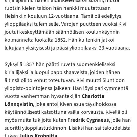
kirjailijanimi. Hänen äidinkielensä oli suomi, mutta
ruotsin kielen taidon hän hankki muutettuaan
Helsinkiin kouluun 12-vuotiaana. Tämä oli edellytys
ylioppilaaksi tulemiselle. Varojen puutteen vuoksi Kivi
joutui keskeyttämään säännöllisen koulunkäynnin
kolmannelta luokalta 1852. Hän kuitenkin jatkoi
lukujaan yksityisesti ja pääsi ylioppilaaksi 23-vuotiaana.
Syksyllä 1857 hän päätti ruveta suomenkieliseksi
kirjailijaksi ja luopui pappishaaveista, joiden hänen
äitinsä oli toivonut toteutuvan. Kivi muutti Siuntioon
yliopisto-opintojensa jälkeen. Hän löysi parikymmentä
vuotta vanhemman hyväntekijän
Charlotta
Lönnqvistin
, joka antoi Kiven asua täysihoidossa
käytännöllisesti katsottuna vailla korvausta. Kivellä oli
myös muita tukijoita kuten F
redrik Cygnaeus
, jolle hän
suoritti ylioppilastutkinnon. Lisäksi hän sai taloudellista
tukea
Julius Krohnilta
.