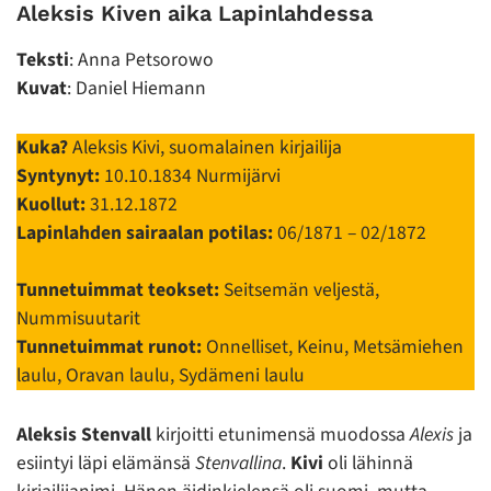
Aleksis Kiven aika Lapinlahdessa
Teksti
: Anna Petsorowo
Kuvat
: Daniel Hiemann
Kuka?
Aleksis Kivi, suomalainen kirjailija
Syntynyt:
10.10.1834 Nurmijärvi
Kuollut:
31.12.1872
Lapinlahden sairaalan potilas:
06/1871 – 02/1872
Tunnetuimmat teokset:
Seitsemän veljestä,
Nummisuutarit
Tunnetuimmat runot:
Onnelliset, Keinu, Metsämiehen
laulu, Oravan laulu, Sydämeni laulu
Aleksis Stenvall
kirjoitti etunimensä muodossa
Alexis
ja
esiintyi läpi elämänsä
Stenvallina
.
Kivi
oli lähinnä