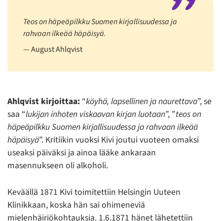
Teos on häpeäpilkku Suomen kirjallisuudessa ja
rahvaan ilkeää häpäisyä.
August Ahlqvist
Ahlqvist kirjoittaa:
“
köyhä, lapsellinen ja naurettava
”, se
saa “
lukijan inhoten viskaavan kirjan luotaan
”, ”
teos on
häpeäpilkku Suomen kirjallisuudessa ja rahvaan ilkeää
häpäisyä
”. Kritiikin vuoksi Kivi joutui vuoteen omaksi
useaksi päiväksi ja ainoa lääke ankaraan
masennukseen oli alkoholi.
Keväällä 1871 Kivi toimitettiin Helsingin Uuteen
Klinikkaan, koska hän sai ohimeneviä
mielenhäiriökohtauksia. 1.6.1871 hänet lähetettiin