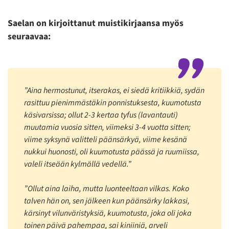
Saelan on kirjoittanut muistikirjaansa myös
seuraavaa:
”Aina hermostunut, itserakas, ei siedä kritiikkiä, sydän
rasittuu pienimmästäkin ponnistuksesta, kuumotusta
käsivarsissa; ollut 2-3 kertaa tyfus (lavantauti)
muutamia vuosia sitten, viimeksi 3-4 vuotta sitten;
viime syksynä valitteli päänsärkyä, viime kesänä
nukkui huonosti, oli kuumotusta päässä ja ruumiissa,
valeli itseään kylmällä vedellä.”
”Ollut aina laiha, mutta luonteeltaan vilkas. Koko
talven hän on, sen jälkeen kun päänsärky lakkasi,
kärsinyt vilunväristyksiä, kuumotusta, joka oli joka
toinen päivä pahempaa, sai kiniiniä, arveli