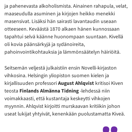
ja pahenevasta alkoholismista. Ainainen rahapula, velat,
maaseudulla asuminen ja kirjojen heikko menekki
masensivat. Lisäksi hän sairasti lavantaudin useaan
otteeseen. Keväästä 1870 alkaen hänen kunnossaan
tapahtui selvä käänne huonompaan suuntaan. Kivellä
oli kovia päänsärkyjä ja sydänoireita,
pahoinvointikohtauksia ja lämmönsäätelyn häiriöitä.
Seitsemän veljestä julkaistiin ensin Novelli-kirjaston
vihkosina. Helsingin yliopiston suomen kielen ja
kirjallisuuden professori
August Ahlqvist
kritisoi Kiven
teosta
Finlands Almänna Tidning
-lehdessä niin
voimakkaasti, että kustantaja keskeytti vihkojen
myynnin. Ahlqvist kirjoitti murskaavan kritiikin johon
useat lukijat yhtyivät, kenenkään puolustamatta Kiveä.