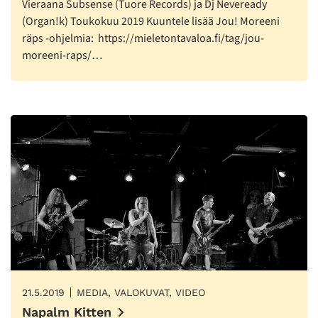
Vieraana Subsense (Tuore Records) ja Dj Neveready
(Organ!k) Toukokuu 2019 Kuuntele lisää Jou! Moreeni
räps -ohjelmia: https://mieletontavaloa.fi/tag/jou-
moreeni-raps/…
21.5.2019
MEDIA, VALOKUVAT, VIDEO
Napalm Kitten