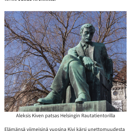
Aleksis Kiven patsas Helsingin Rautatientorilla
Elämänsä viimeisinä vuosina Kivi kärsi unettomuudesta