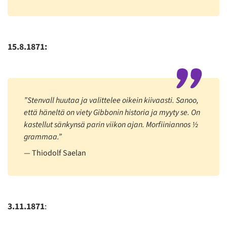
15.8.1871:
”Stenvall huutaa ja valittelee oikein kiivaasti. Sanoo,
että häneltä on viety Gibbonin historia ja myyty se. On
kastellut sänkynsä parin viikon ajan. Morfiiniannos ½
grammaa.”
Thiodolf Saelan
3.11.1871
: