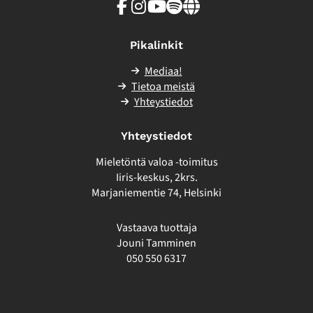
Facebook
Instagram
Youtube
Spotify
Linkki
sivuston
ulkopuolelle
Pikalinkit
Mediaa!
Tietoa meistä
Yhteystiedot
Yhteystiedot
Mieletöntä valoa -toimitus
Iiris-keskus, 2krs.
Marjaniementie 74, Helsinki
Vastaava tuottaja
Jouni Tamminen
050 550 6317