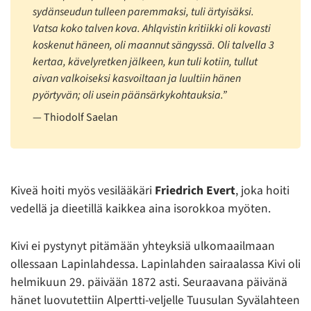
sydänseudun tulleen paremmaksi, tuli ärtyisäksi.
Vatsa koko talven kova. Ahlqvistin kritiikki oli kovasti
koskenut häneen, oli maannut sängyssä. Oli talvella 3
kertaa, kävelyretken jälkeen, kun tuli kotiin, tullut
aivan valkoiseksi kasvoiltaan ja luultiin hänen
pyörtyvän; oli usein päänsärkykohtauksia.”
Thiodolf Saelan
Kiveä hoiti myös vesilääkäri
Friedrich Evert
, joka hoiti
vedellä ja dieetillä kaikkea aina isorokkoa myöten.
Kivi ei pystynyt pitämään yhteyksiä ulkomaailmaan
ollessaan Lapinlahdessa. Lapinlahden sairaalassa Kivi oli
helmikuun 29. päivään 1872 asti. Seuraavana päivänä
hänet luovutettiin Alpertti-veljelle Tuusulan Syvälahteen