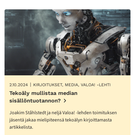
2.10.2024
KIRJOITUKSET, MEDIA, VALOA! -LEHTI
Tekoäly mullistaa median
sisällöntuotannon?
Joakim Ståhlstedt ja neljä Valoa! -lehden toimituksen
jäsentä jakaa mielipiteensä tekoälyn kirjoittamasta
artikkelista.