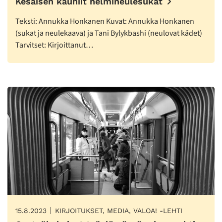
Kesäisen kauniit helmineulesukat
Teksti: Annukka Honkanen Kuvat: Annukka Honkanen
(sukat ja neulekaava) ja Tani Bylykbashi (neulovat kädet)
Tarvitset: Kirjoittanut…
15.8.2023
KIRJOITUKSET, MEDIA, VALOA! -LEHTI