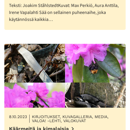
Teksti: Joakim StåhlstedtKuvat: Max Perkiö, Aura Anttila,
Irene Vapalahti Sää on sellainen puheenaihe, joka
käytännössä kaikkia…
8.10.2023
KIRJOITUKSET, KUVAGALLERIA, MEDIA,
VALOA! -LEHTI, VALOKUVAT
Käärmeitä ja kimalaisia