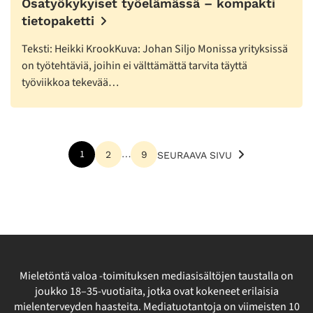
Osatyökykyiset työelämässä – kompakti
tietopaketti
Teksti: Heikki KrookKuva: Johan Siljo Monissa yrityksissä
on työtehtäviä, joihin ei välttämättä tarvita täyttä
työviikkoa tekevää…
Lisää
1
…
2
9
SEURAAVA SIVU
artikkeleita
Mieletöntä valoa -toimituksen mediasisältöjen taustalla on
joukko 18–35-vuotiaita, jotka ovat kokeneet erilaisia
mielenterveyden haasteita. Mediatuotantoja on viimeisten 10