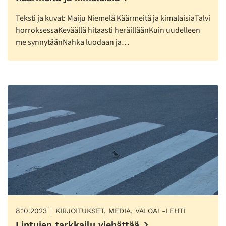
Teksti ja kuvat: Maiju Niemelä Käärmeitä ja kimalaisiaTalvi
horroksessaKeväällä hitaasti heräilläänKuin uudelleen
me synnytäänNahka luodaan ja…
8.10.2023
KIRJOITUKSET, MEDIA, VALOA! -LEHTI
Lintujen tarkkailu viehättää