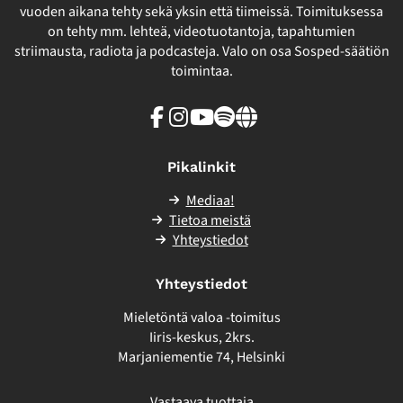
vuoden aikana tehty sekä yksin että tiimeissä. Toimituksessa
on tehty mm. lehteä, videotuotantoja, tapahtumien
striimausta, radiota ja podcasteja. Valo on osa Sosped-säätiön
toimintaa.
Facebook
Instagram
Youtube
Spotify
Linkki
sivuston
ulkopuolelle
Pikalinkit
Mediaa!
Tietoa meistä
Yhteystiedot
Yhteystiedot
Mieletöntä valoa -toimitus
Iiris-keskus, 2krs.
Marjaniementie 74, Helsinki
Vastaava tuottaja