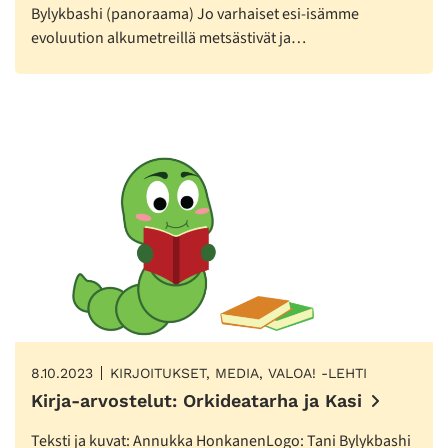
Bylykbashi (panoraama) Jo varhaiset esi-isämme
evoluution alkumetreillä metsästivät ja…
8.10.2023
KIRJOITUKSET, MEDIA, VALOA! -LEHTI
Kirja-arvostelut: Orkideatarha ja Kasi
Teksti ja kuvat: Annukka HonkanenLogo: Tani Bylykbashi