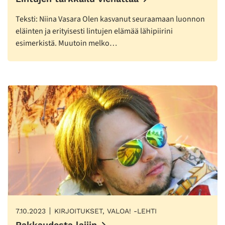
Teksti: Niina Vasara Olen kasvanut seuraamaan luonnon
eläinten ja erityisesti lintujen elämää lähipiirini
esimerkistä. Muutoin melko…
7.10.2023
KIRJOITUKSET, VALOA! -LEHTI
Rakkaudesta lajiin