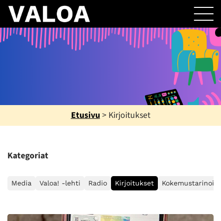
Etusivu
>
Kirjoitukset
Kategoriat
Media
Valoa! -lehti
Radio
Kirjoitukset
Kokemustarinoita