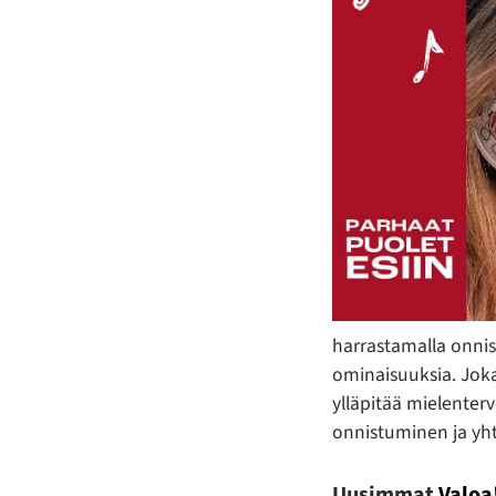
harrastamalla onnis
ominaisuuksia. Jok
ylläpitää mielenterv
onnistuminen ja yht
Uusimmat
Valoa