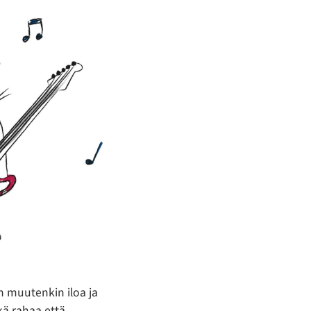
 muutenkin iloa ja
kä rahaa että