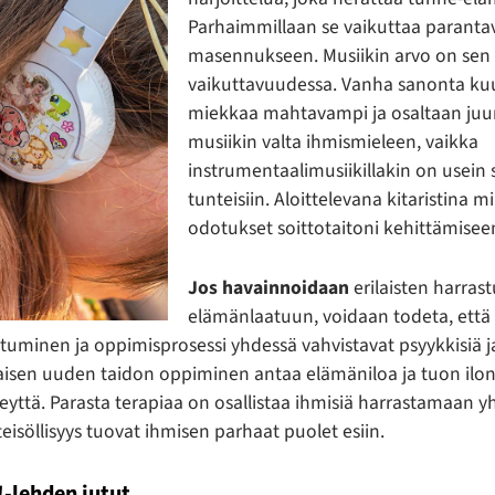
Parhaimmillaan se vaikuttaa parantav
masennukseen. Musiikin arvo on sen 
vaikuttavuudessa. Vanha sanonta ku
miekkaa mahtavampi ja osaltaan juuri
musiikin valta ihmismieleen, vaikka
instrumentaalimusiikillakin on usein 
tunteisiin. Aloittelevana kitaristina m
odotukset soittotaitoni kehittämisee
Jos havainnoidaan
erilaisten harras
elämänlaatuun, voidaan todeta, että
tuminen ja oppimisprosessi yhdessä vahvistavat psyykkisiä ja
aisen uuden taidon oppiminen antaa elämäniloa ja tuon il
eyttä. Parasta terapiaa on osallistaa ihmisiä harrastamaan yh
eisöllisyys tuovat ihmisen parhaat puolet esiin.
!-lehden jutut