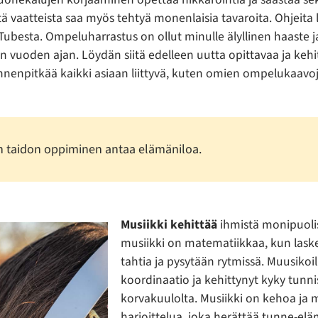
stä vaatteista saa myös tehtyä monenlaisia tavaroita. Ohjeita
uTubesta. Ompeluharrastus on ollut minulle älyllinen haaste 
n vuoden ajan. Löydän siitä edelleen uutta opittavaa ja kehi
nenpitkää kaikki asiaan liittyvä, kuten omien ompelukaavoj
 taidon oppiminen antaa elämäniloa.
Musiikki kehittää
ihmistä monipuolis
musiikki on matematiikkaa, kun lask
tahtia ja pysytään rytmissä. Muusikoi
koordinaatio ja kehittynyt kyky tunnis
korvakuulolta. Musiikki on kehoa ja 
harjoittelua, joka herättää tunne-eläm