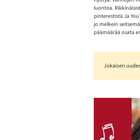
luontoa. Rikkinäisi
pinterestistä Ja Yo
jo melkein seitsemä
päämäärää osata en
Jokaisen uuden