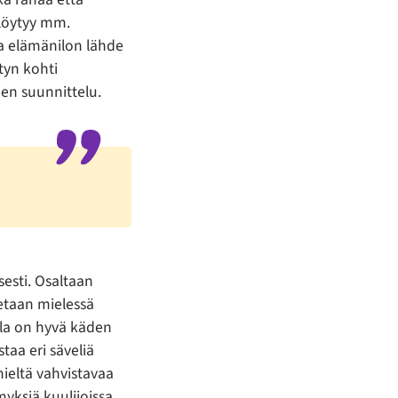
 löytyy mm.
ja elämänilon lähde
tyn kohti
en suunnittelu.
esti. Osaltaan
etaan mielessä
lla on hyvä käden
taa eri säveliä
mieltä vahvistavaa
yksiä kuulijoissa.