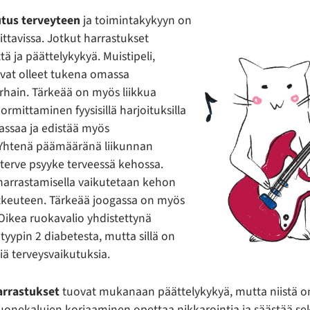
utus terveyteen
ja toimintakykyyn on
ttavissa. Jotkut harrastukset
tä ja päättelykykyä. Muistipeli,
 ovat olleet tukena omassa
arhain. Tärkeää on myös liikkua
uormittaminen fyysisillä harjoituksilla
massaa ja edistää myös
Yhtenä päämääränä liikunnan
terve psyyke terveessä kehossa.
harrastamisella vaikutetaan kehon
otkeuteen. Tärkeää joogassa on myös
 Oikea ruokavalio yhdistettynä
tyypin 2 diabetesta, mutta sillä on
iä terveysvaikutuksia.
arrastukset
tuovat mukanaan päättelykykyä, mutta niistä on
onekalujen korjaaminen opettaa nikkarointia ja säästää se