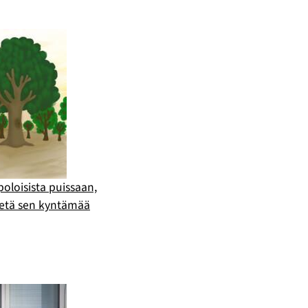
 poloisista puissaan,
ietä sen kyntämää