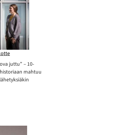
kotte
va juttu” – 10-
 historiaan mahtuu
velähetyksiäkin