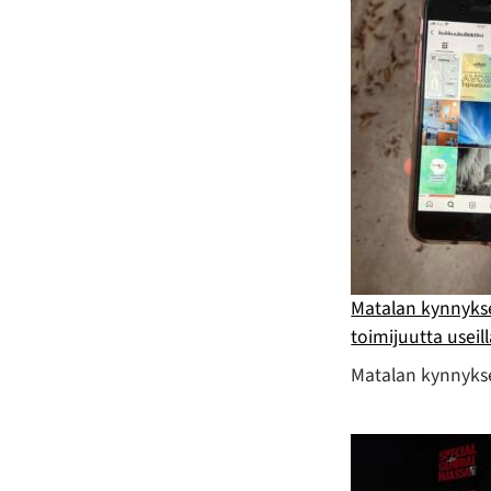
Matalan kynnyks
toimijuutta useil
Matalan kynnykse