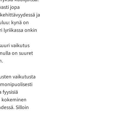
asti jopa
kehittävyydessä ja
uluu: kynä on
 lyriikassa onkin
suuri vaikutus
inulla on suuret
n.
tusten vaikutusta
 monipuolisesti
 fyysisiä
on kokeminen
dessä. Silloin