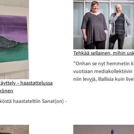
Tehkää sellainen, mihin us
”Onhan se nyt hemmetin ko
vuotiaan mediakollektiivin
niin levyjä, illallisia kuin li
äyttely – haastattelussa
ärkönen
ärköstä haastateltiin Sanat(on) -