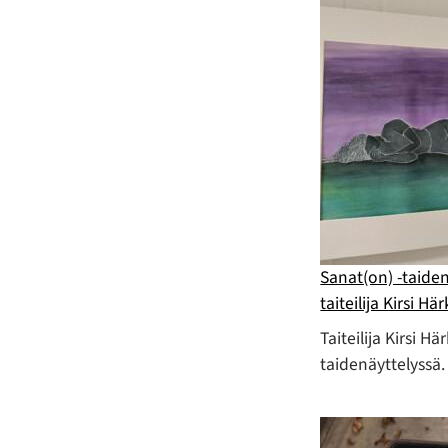
Sanat(on) -taiden
taiteilija Kirsi H
Taiteilija Kirsi H
taidenäyttelyssä.