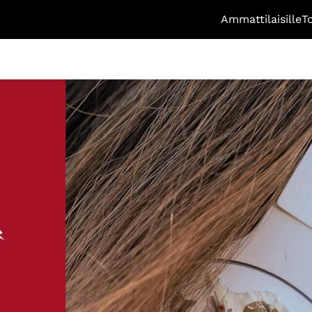
Ammattilaisille
T