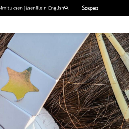
oimituksen jäsenille
In English
Etsi