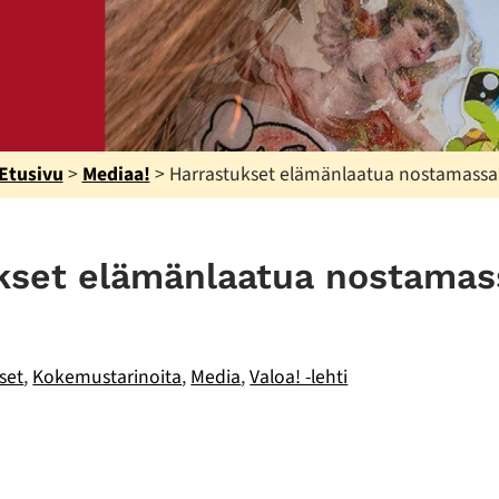
Etusivu
>
Mediaa!
>
Harrastukset elämänlaatua nostamass
kset elämänlaatua nostamas
kset
,
Kokemustarinoita
,
Media
,
Valoa! -lehti