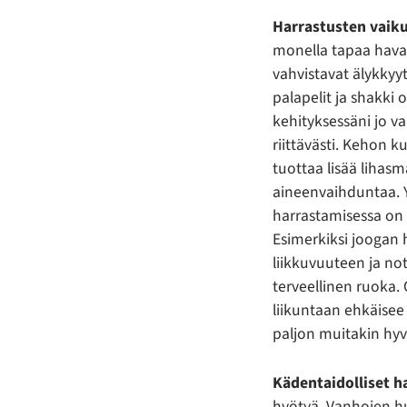
Harrastusten vaik
monella tapaa havai
vahvistavat älykkyyt
palapelit ja shakki
kehityksessäni jo v
riittävästi. Kehon k
tuottaa lisää lihas
aineenvaihduntaa. 
harrastamisessa on 
Esimerkiksi joogan 
liikkuvuuteen ja n
terveellinen ruoka.
liikuntaan ehkäisee 
paljon muitakin hyv
Kädentaidolliset h
hyötyä. Vanhojen hu