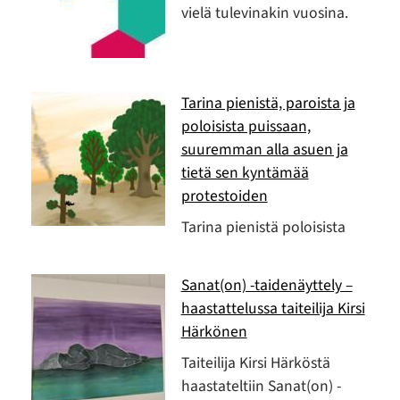
vielä tulevinakin vuosina.
Tarina pienistä, paroista ja
poloisista puissaan,
suuremman alla asuen ja
tietä sen kyntämää
protestoiden
Tarina pienistä poloisista
Sanat(on) -taidenäyttely –
haastattelussa taiteilija Kirsi
Härkönen
Taiteilija Kirsi Härköstä
haastateltiin Sanat(on) -