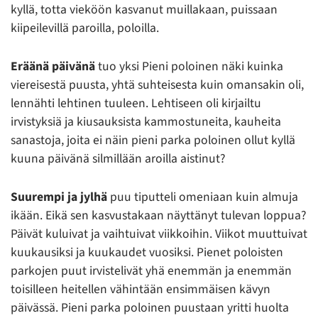
kyllä, totta vieköön kasvanut muillakaan, puissaan
kiipeilevillä paroilla, poloilla.
Eräänä päivänä
tuo yksi Pieni poloinen näki kuinka
viereisestä puusta, yhtä suhteisesta kuin omansakin oli,
lennähti lehtinen tuuleen. Lehtiseen oli kirjailtu
irvistyksiä ja kiusauksista kammostuneita, kauheita
sanastoja, joita ei näin pieni parka poloinen ollut kyllä
kuuna päivänä silmillään aroilla aistinut?
Suurempi ja jylhä
puu tiputteli omeniaan kuin almuja
ikään. Eikä sen kasvustakaan näyttänyt tulevan loppua?
Päivät kuluivat ja vaihtuivat viikkoihin. Viikot muuttuivat
kuukausiksi ja kuukaudet vuosiksi. Pienet poloisten
parkojen puut irvistelivät yhä enemmän ja enemmän
toisilleen heitellen vähintään ensimmäisen kävyn
päivässä. Pieni parka poloinen puustaan yritti huolta