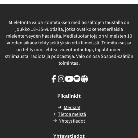
Mieletöntä valoa -toimituksen mediasisältöjen taustalla on
joukko 18–35-vuotiaita, jotka ovat kokeneet erilaisia
mielenterveyden haasteita. Mediatuotantoja on viimeisten 10
vuoden aikana tehty sekä yksin että tiimeissä. Toimituksessa
on tehty mm. lehteä, videotuotantoja, tapahtumien
striimausta, radiota ja podcasteja. Valo on osa Sosped-säätiön
toimintaa.
Facebook
Instagram
Youtube
Spotify
Linkki
sivuston
ulkopuolelle
Pikalinkit
Mediaa!
Tietoa meistä
Yhteystiedot
Yhteystiedot