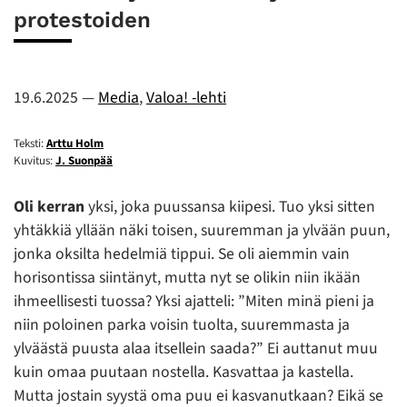
protestoiden
19.6.2025
—
Media
,
Valoa! -lehti
Teksti:
Arttu Holm
Kuvitus:
J. Suonpää
Oli kerran
yksi, joka puussansa kiipesi. Tuo yksi sitten
yhtäkkiä yllään näki toisen, suuremman ja ylvään puun,
jonka oksilta hedelmiä tippui. Se oli aiemmin vain
horisontissa siintänyt, mutta nyt se olikin niin ikään
ihmeellisesti tuossa? Yksi ajatteli: ”Miten minä pieni ja
niin poloinen parka voisin tuolta, suuremmasta ja
ylväästä puusta alaa itsellein saada?” Ei auttanut muu
kuin omaa puutaan nostella. Kasvattaa ja kastella.
Mutta jostain syystä oma puu ei kasvanutkaan? Eikä se