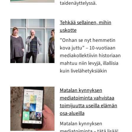
taidenäyttelyssä.
Tehkää sellainen, mihin
uskotte
”Onhan se nyt hemmetin
kova juttu” – 10-vuotiaan
mediakollektiivin historiaan
mahtuu niin levyjä, illallisia
kuin livelähetyksiäkin
Matalan kynnyksen
mediatoiminta vahvistaa
toimijuutta useilla elämän
osa-alueilla
Matalan kynnyksen
mediatoiminta – tätä lisää!