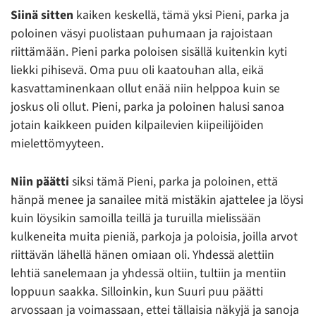
Siinä sitten
kaiken keskellä, tämä yksi Pieni, parka ja
poloinen väsyi puolistaan puhumaan ja rajoistaan
riittämään. Pieni parka poloisen sisällä kuitenkin kyti
liekki pihisevä. Oma puu oli kaatouhan alla, eikä
kasvattaminenkaan ollut enää niin helppoa kuin se
joskus oli ollut. Pieni, parka ja poloinen halusi sanoa
jotain kaikkeen puiden kilpailevien kiipeilijöiden
mielettömyyteen.
Niin päätti
siksi tämä Pieni, parka ja poloinen, että
hänpä menee ja sanailee mitä mistäkin ajattelee ja löysi
kuin löysikin samoilla teillä ja turuilla mielissään
kulkeneita muita pieniä, parkoja ja poloisia, joilla arvot
riittävän lähellä hänen omiaan oli. Yhdessä alettiin
lehtiä sanelemaan ja yhdessä oltiin, tultiin ja mentiin
loppuun saakka. Silloinkin, kun Suuri puu päätti
arvossaan ja voimassaan, ettei tällaisia näkyjä ja sanoja