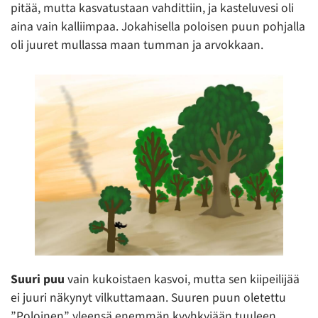
pitää, mutta kasvatustaan vahdittiin, ja kasteluvesi oli
aina vain kalliimpaa. Jokahisella poloisen puun pohjalla
oli juuret mullassa maan tumman ja arvokkaan.
Suuri puu
vain kukoistaen kasvoi, mutta sen kiipeilijää
ei juuri näkynyt vilkuttamaan. Suuren puun oletettu
”Poloinen” yleensä enemmän kyyhkyjään tuuleen