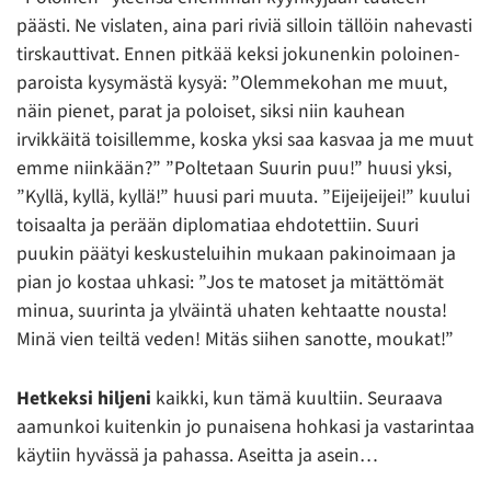
päästi. Ne vislaten, aina pari riviä silloin tällöin nahevasti
tirskauttivat. Ennen pitkää keksi jokunenkin poloinen-
paroista kysymästä kysyä: ”Olemmekohan me muut,
näin pienet, parat ja poloiset, siksi niin kauhean
irvikkäitä toisillemme, koska yksi saa kasvaa ja me muut
emme niinkään?” ”Poltetaan Suurin puu!” huusi yksi,
”Kyllä, kyllä, kyllä!” huusi pari muuta. ”Eijeijeijei!” kuului
toisaalta ja perään diplomatiaa ehdotettiin. Suuri
puukin päätyi keskusteluihin mukaan pakinoimaan ja
pian jo kostaa uhkasi: ”Jos te matoset ja mitättömät
minua, suurinta ja ylväintä uhaten kehtaatte nousta!
Minä vien teiltä veden! Mitäs siihen sanotte, moukat!”
Hetkeksi hiljeni
kaikki, kun tämä kuultiin. Seuraava
aamunkoi kuitenkin jo punaisena hohkasi ja vastarintaa
käytiin hyvässä ja pahassa. Aseitta ja asein…