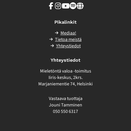
Facebook
Instagram
Youtube
Spotify
Linkki
sivuston
ulkopuolelle
Pikalinkit
Mediaa!
Tietoa meistä
Yhteystiedot
Yhteystiedot
Mieletöntä valoa -toimitus
Iiris-keskus, 2krs.
Marjaniementie 74, Helsinki
Vastaava tuottaja
Jouni Tamminen
050 550 6317