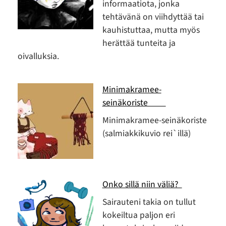
informaatiota, jonka
tehtävänä on viihdyttää tai
kauhistuttaa, mutta myös
herättää tunteita ja
oivalluksia.
Minimakramee-
seinäkoriste
Minimakramee-seinäkoriste
(salmiakkikuvio rei`illä)
Onko sillä niin väliä?
Sairauteni takia on tullut
kokeiltua paljon eri