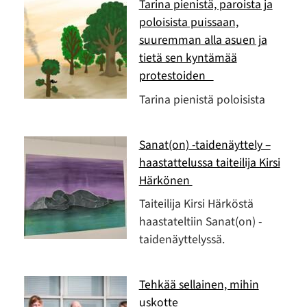
Tarina pienistä, paroista ja
poloisista puissaan,
suuremman alla asuen ja
tietä sen kyntämää
protestoiden
Tarina pienistä poloisista
Sanat(on) -taidenäyttely –
haastattelussa taiteilija Kirsi
Härkönen
Taiteilija Kirsi Härköstä
haastateltiin Sanat(on) -
taidenäyttelyssä.
Tehkää sellainen, mihin
uskotte