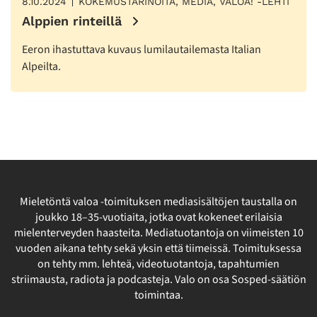
8.10.2024
KOKEMUSTARINOITA, MEDIA, VALOA! -LEHTI
Alppien rinteillä
Eeron ihastuttava kuvaus lumilautailemasta Italian
Alpeilta.
Mieletöntä valoa -toimituksen mediasisältöjen taustalla on
joukko 18–35-vuotiaita, jotka ovat kokeneet erilaisia
mielenterveyden haasteita. Mediatuotantoja on viimeisten 10
vuoden aikana tehty sekä yksin että tiimeissä. Toimituksessa
on tehty mm. lehteä, videotuotantoja, tapahtumien
striimausta, radiota ja podcasteja. Valo on osa Sosped-säätiön
toimintaa.