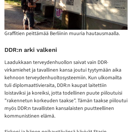
Graffitien peittämää Berliinin muuria hautausmaalla.
DDR:n arki valkeni
Laadukkaan terveydenhuollon saivat vain DDR-
virkamiehet ja tavallinen kansa joutui tyytymään aika
kehnoon terveydenhuoltosysteemiin. Kun ulkomailta
tuli diplomaattivieraita, DDR:n kaupat laitettiin
loistaviksi ja koreiksi, jotta todellinen puute piiloutuisi
”rakennetun korkeuden taakse”. Tämän taakse piiloutui
myös DDR:n tavallisten kansalaisten puutteellinen
kommunistinen elämä.
Siskoni ja hänen poikaystävänsä kävivät Stasin