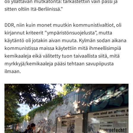
oli yllättävän mutkatonta: tarkastettiin vain passi ja
sitten oltiin Itä-Berliinissä.”
DDR, niin kuin monet muutkin kommunistivaltiot, oli
kirjannut kriteerit ”ympäristönsuojelusta”, mutta
käytäntö oli jotakin aivan muuta. Kylmän sodan aikana
kommunistissa maissa käytettiin mitä ihmeellisimpiä
kemikaaleja eikä välitetty tuon taivaallista siitä, mitä
myrkkyjä/kemikaaleja pääsi tehtaan savupiipusta
ilmaan.