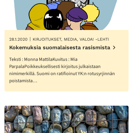
28.1.2020
KIRJOITUKSET, MEDIA, VALOA! -LEHTI
Kokemuksia suomalaisesta rasismista
Teksti : Monna MattilaKuvitus : Mia
ParpalaPoikkeuksellisesti kirjoitus julkaistaan
nimimerkillä. Suomi on ratifioinut YK:n rotusyrjinnän
poistamista…