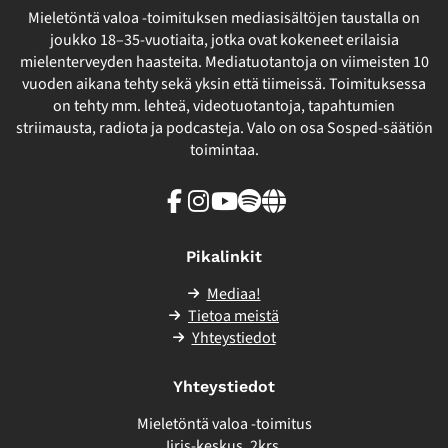
Mieletöntä valoa -toimituksen mediasisältöjen taustalla on
joukko 18–35-vuotiaita, jotka ovat kokeneet erilaisia
mielenterveyden haasteita. Mediatuotantoja on viimeisten 10
vuoden aikana tehty sekä yksin että tiimeissä. Toimituksessa
on tehty mm. lehteä, videotuotantoja, tapahtumien
striimausta, radiota ja podcasteja. Valo on osa Sosped-säätiön
toimintaa.
Facebook
Instagram
Youtube
Spotify
Linkki
sivuston
ulkopuolelle
Pikalinkit
Mediaa!
Tietoa meistä
Yhteystiedot
Yhteystiedot
Mieletöntä valoa -toimitus
Iiris-keskus, 2krs.