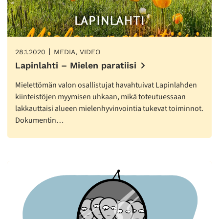
28.1.2020
MEDIA, VIDEO
Lapinlahti – Mielen paratiisi
Mielettömän valon osallistujat havahtuivat Lapinlahden
kiinteistöjen myymisen uhkaan, mikä toteutuessaan
lakkauttaisi alueen mielenhyvinvointia tukevat toiminnot.
Dokumentin…