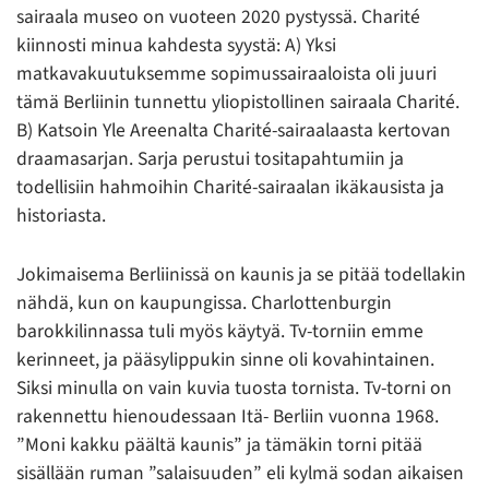
sairaala museo on vuoteen 2020 pystyssä. Charité
kiinnosti minua kahdesta syystä: A) Yksi
matkavakuutuksemme sopimussairaaloista oli juuri
tämä Berliinin tunnettu yliopistollinen sairaala Charité.
B) Katsoin Yle Areenalta Charité-sairaalaasta kertovan
draamasarjan. Sarja perustui tositapahtumiin ja
todellisiin hahmoihin Charité-sairaalan ikäkausista ja
historiasta.
Jokimaisema Berliinissä on kaunis ja se pitää todellakin
nähdä, kun on kaupungissa. Charlottenburgin
barokkilinnassa tuli myös käytyä. Tv-torniin emme
kerinneet, ja pääsylippukin sinne oli kovahintainen.
Siksi minulla on vain kuvia tuosta tornista. Tv-torni on
rakennettu hienoudessaan Itä- Berliin vuonna 1968.
”Moni kakku päältä kaunis” ja tämäkin torni pitää
sisällään ruman ”salaisuuden” eli kylmä sodan aikaisen