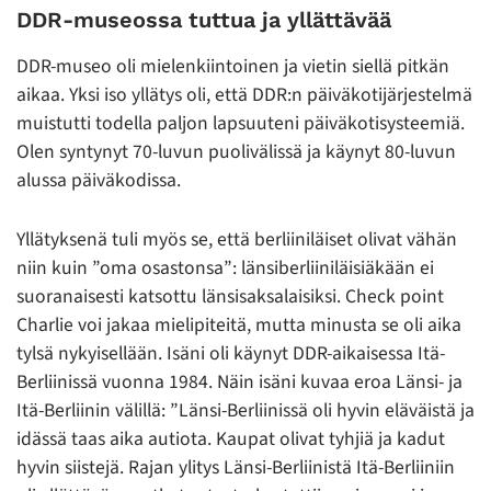
DDR-museossa tuttua ja yllättävää
DDR-museo oli mielenkiintoinen ja vietin siellä pitkän
aikaa. Yksi iso yllätys oli, että DDR:n päiväkotijärjestelmä
muistutti todella paljon lapsuuteni päiväkotisysteemiä.
Olen syntynyt 70-luvun puolivälissä ja käynyt 80-luvun
alussa päiväkodissa.
Yllätyksenä tuli myös se, että berliiniläiset olivat vähän
niin kuin ”oma osastonsa”: länsiberliiniläisiäkään ei
suoranaisesti katsottu länsisaksalaisiksi. Check point
Charlie voi jakaa mielipiteitä, mutta minusta se oli aika
tylsä nykyisellään. Isäni oli käynyt DDR-aikaisessa Itä-
Berliinissä vuonna 1984. Näin isäni kuvaa eroa Länsi- ja
Itä-Berliinin välillä: ”Länsi-Berliinissä oli hyvin eläväistä ja
idässä taas aika autiota. Kaupat olivat tyhjiä ja kadut
hyvin siistejä. Rajan ylitys Länsi-Berliinistä Itä-Berliiniin