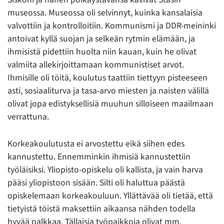
museossa. Museossa oli selvinnyt, kuinka kansalaisia
valvottiin ja kontrolloitiin. Kommunismi ja DDR-meininki
antoivat kyllä suojan ja selkeän rytmin elämään, ja
ihmisistä pidettiin huolta niin kauan, kuin he olivat
valmiita allekirjoittamaan kommunistiset arvot.
Ihmisille oli töitä, koulutus taattiin tiettyyn pisteeseen
asti, sosiaaliturva ja tasa-arvo miesten ja naisten välillä
olivat jopa edistyksellisiä muuhun silloiseen maailmaan
verrattuna.
Korkeakoulutusta ei arvostettu eikä siihen edes
kannustettu. Ennemminkin ihmisiä kannustettiin
työläisiksi. Yliopisto-opiskelu oli kallista, ja vain harva
pääsi yliopistoon sisään. Silti oli haluttua päästä
opiskelemaan korkeakouluun. Yllättävää oli tietää, että
tietyistä töistä maksettiin aikaansa nähden todella
hyvää palkkaa. Tällaisia työpaikkoja olivat mm.