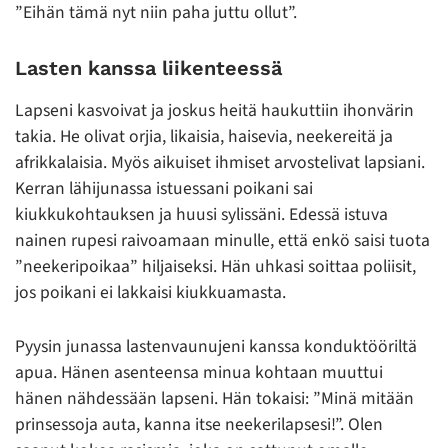
”Eihän tämä nyt niin paha juttu ollut”.
Lasten kanssa liikenteessä
Lapseni kasvoivat ja joskus heitä haukuttiin ihonvärin
takia. He olivat orjia, likaisia, haisevia, neekereitä ja
afrikkalaisia. Myös aikuiset ihmiset arvostelivat lapsiani.
Kerran lähijunassa istuessani poikani sai
kiukkukohtauksen ja huusi sylissäni. Edessä istuva
nainen rupesi raivoamaan minulle, että enkö saisi tuota
”neekeripoikaa” hiljaiseksi. Hän uhkasi soittaa poliisit,
jos poikani ei lakkaisi kiukkuamasta.
Pyysin junassa lastenvaunujeni kanssa konduktööriltä
apua. Hänen asenteensa minua kohtaan muuttui
hänen nähdessään lapseni. Hän tokaisi: ”Minä mitään
prinsessoja auta, kanna itse neekerilapsesi!”. Olen