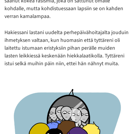
saanut kokea rasismia, joka on sattunut omalle
kohdalle, mutta kohdistuessaan lapsiin se on kahden
verran kamalampaa.
Hakiessani lastani uudelta perhepäivähoitajalta jouduin
ihmetyksen valtaan, kun huomasin että tyttäreni oli
laitettu istumaan eristyksiin pihan perälle muiden
lasten leikkiessä keskenään hiekkalaatikolla. Tyttäreni
istui selkä muihin päin niin, ettei hän nähnyt muita.