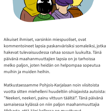
Aikuiset ihmiset, varsinkin miespuoliset, ovat
kommentoineet lapsia paskanvärisiksi somaleiksi, jotka
hakevat tulevaisuudessa rahaa sossun luukulta. Tänä
päivänä maahanmuuttajien lapsia on jo tarhoissa
melko paljon, joten heidän on helpompaa sopeutua
muihin ja muiden heihin.
Matkustaessamme Pohjois-Karjalaan noin viisitoista
vuotta sitten miehelleni huudeltiin ohiajavista autoista:
”Neekeri, neekeri, painu vittuun täältä!”. Tänä päivänä
samaisessa kylässä on niin paljon maahanmuuttajia
Afrikasta, että ääni kellossa on muuttunut