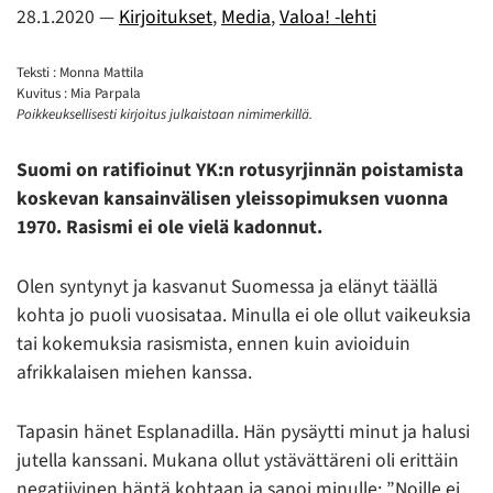
28.1.2020
—
Kirjoitukset
,
Media
,
Valoa! -lehti
Teksti : Monna Mattila
Kuvitus : Mia Parpala
Poikkeuksellisesti kirjoitus julkaistaan nimimerkillä.
Suomi on ratifioinut YK:n rotusyrjinnän poistamista
koskevan kansainvälisen yleissopimuksen vuonna
1970. Rasismi ei ole vielä kadonnut.
Olen syntynyt ja kasvanut Suomessa ja elänyt täällä
kohta jo puoli vuosisataa. Minulla ei ole ollut vaikeuksia
tai kokemuksia rasismista, ennen kuin avioiduin
afrikkalaisen miehen kanssa.
Tapasin hänet Esplanadilla. Hän pysäytti minut ja halusi
jutella kanssani. Mukana ollut ystävättäreni oli erittäin
negatiivinen häntä kohtaan ja sanoi minulle: ”Noille ei