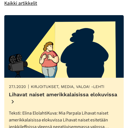
Kaikki artikkelit
27.1.2020
KIRJOITUKSET, MEDIA, VALOA! -LEHTI
Lihavat naiset amerikkalaisissa elokuvissa
Teksti: Elina ElolahtiKuva: Mia Parpala Lihavat naiset
amerikkalaisissa elokuvissa Lihavat naiset esitetään
jenkkileffoissa yleensä negatiivisemmassa valossa…