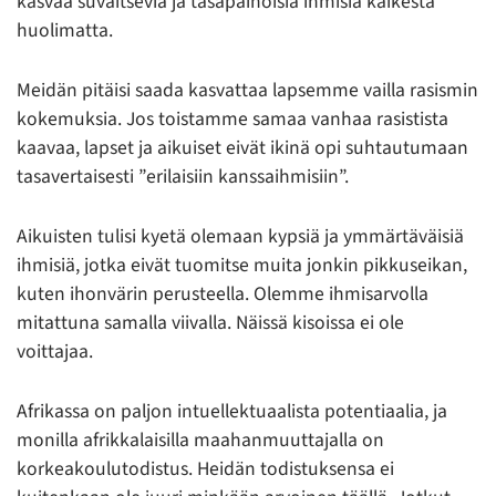
kasvaa suvaitsevia ja tasapainoisia ihmisiä kaikesta
huolimatta.
Meidän pitäisi saada kasvattaa lapsemme vailla rasismin
kokemuksia. Jos toistamme samaa vanhaa rasistista
kaavaa, lapset ja aikuiset eivät ikinä opi suhtautumaan
tasavertaisesti ”erilaisiin kanssaihmisiin”.
Aikuisten tulisi kyetä olemaan kypsiä ja ymmärtäväisiä
ihmisiä, jotka eivät tuomitse muita jonkin pikkuseikan,
kuten ihonvärin perusteella. Olemme ihmisarvolla
mitattuna samalla viivalla. Näissä kisoissa ei ole
voittajaa.
Afrikassa on paljon intuellektuaalista potentiaalia, ja
monilla afrikkalaisilla maahanmuuttajalla on
korkeakoulutodistus. Heidän todistuksensa ei