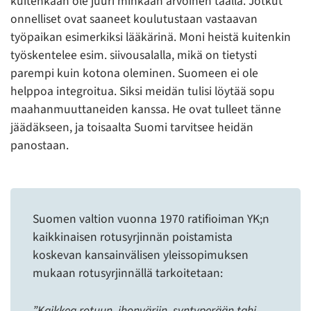
kuitenkaan ole juuri minkään arvoinen täällä. Jotkut
onnelliset ovat saaneet koulutustaan vastaavan
työpaikan esimerkiksi lääkärinä. Moni heistä kuitenkin
työskentelee esim. siivousalalla, mikä on tietysti
parempi kuin kotona oleminen. Suomeen ei ole
helppoa integroitua. Siksi meidän tulisi löytää sopu
maahanmuuttaneiden kanssa. He ovat tulleet tänne
jäädäkseen, ja toisaalta Suomi tarvitsee heidän
panostaan.
Suomen valtion vuonna 1970 ratifioiman YK;n
kaikkinaisen rotusyrjinnän poistamista
koskevan kansainvälisen yleissopimuksen
mukaan rotusyrjinnällä tarkoitetaan:
”Kaikkea rotuun, ihonväriin, syntyperään tahi