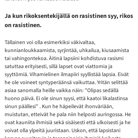
Ja kun rikoksentekijällä on rasistinen syy, rikos
on rasistinen.
Tällainen voi olla esimerkiksi väkivaltaa,
kunnianloukkaamista, syrjintää, uhkailua, kiusaamista
tai vahingontekoa. Äitinä lapsiini kohdistuva rasismi
satuttaa erityisesti, sillä lapset ovat viattomia ja
syyttömiä. Vihamielinen ilmapiiri syyllistää lapsia. Eivät
he ole voineet syntyperäänsä vaikuttaa. Yritän selittää
asiaa sanomalla heille vaikka näin: ”Olipas sedällä
huono päivä. Ei ole sinun syysi, että kaatoi likalastinsa
sinun päällesi” . Kun he häpeilevät ihonväriään,
muistutan, etteivät he pala niin helposti auringossa. He
ovat kauniita ihmisiä sekä sisäisesti että ulkoisesti ja he
voivat olla ylpeitä juuristaan. Uskon, että lapsistani