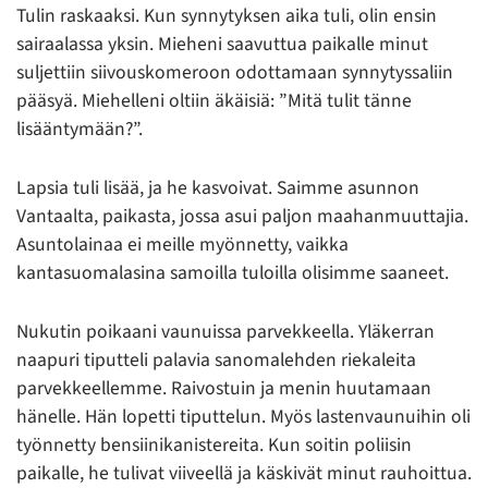
Tulin raskaaksi. Kun synnytyksen aika tuli, olin ensin
sairaalassa yksin. Mieheni saavuttua paikalle minut
suljettiin siivouskomeroon odottamaan synnytyssaliin
pääsyä. Miehelleni oltiin äkäisiä: ”Mitä tulit tänne
lisääntymään?”.
Lapsia tuli lisää, ja he kasvoivat. Saimme asunnon
Vantaalta, paikasta, jossa asui paljon maahanmuuttajia.
Asuntolainaa ei meille myönnetty, vaikka
kantasuomalasina samoilla tuloilla olisimme saaneet.
Nukutin poikaani vaunuissa parvekkeella. Yläkerran
naapuri tiputteli palavia sanomalehden riekaleita
parvekkeellemme. Raivostuin ja menin huutamaan
hänelle. Hän lopetti tiputtelun. Myös lastenvaunuihin oli
työnnetty bensiinikanistereita. Kun soitin poliisin
paikalle, he tulivat viiveellä ja käskivät minut rauhoittua.