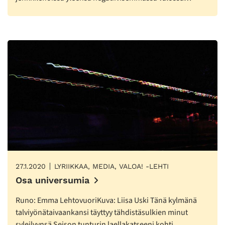
27.1.2020
LYRIIKKAA, MEDIA, VALOA! -LEHTI
Osa universumia
Runo: Emma LehtovuoriKuva: Liisa Uski Tänä kylmänä
talviyönätaivaankansi täyttyy tähdistäsulkien minut
syleilyynsä Seison tunturin laellakatseeni kohti…