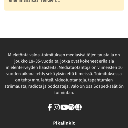
enemmänaikaa frendien…
Mieletöntä valoa -toimituksen mediasisältöjen taustalla on
joukko 18–35-vuotiaita, jotka ovat kokeneet erilaisia
mielenterveyden haasteita. Mediatuotantoja on viimeisten 10
vuoden aikana tehty sekä yksin että tiimeissä. Toimituksessa
on tehty mm. lehteä, videotuotantoja, tapahtumien
striimausta, radiota ja podcasteja. Valo on osa Sosped-säätiön
toimintaa.
Facebook
Instagram
Youtube
Spotify
Linkki
sivuston
ulkopuolelle
Pikalinkit